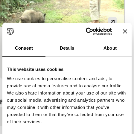
Small Step of Morning
Spectrum Shorts
Consent
Details
About
Een vrouw koestert haar varken. Het is een goed en
geil mannetje en dat is nodig, want hij moet alle
vrouwtjes langs. Uit het land…
This website uses cookies
We use cookies to personalise content and ads, to
Bekijk het hele programma
provide social media features and to analyse our traffic.
We also share information about your use of our site with
our social media, advertising and analytics partners who
Film details
may combine it with other information that you’ve
provided to them or that they’ve collected from your use
Productieland
Australië
of their services.