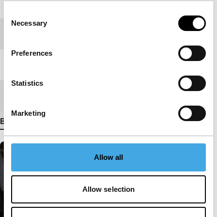
Jaar
2008
Consent
Necessary
Selection
Festivaleditie
IFFR 2009
Preferences
Lengte
12'
Statistics
Medium/Formaat
DV cam PAL
Marketing
Bekijk meer details
Allow all
Allow selection