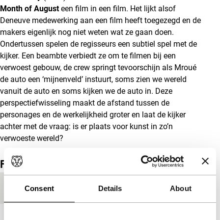
Month of August
een film in een film. Het lijkt alsof
Deneuve medewerking aan een film heeft toegezegd en de
makers eigenlijk nog niet weten wat ze gaan doen.
Ondertussen spelen de regisseurs een subtiel spel met de
kijker. Een beambte verbiedt ze om te filmen bij een
verwoest gebouw, de crew springt tevoorschijn als Mroué
de auto een ‘mijnenveld’ instuurt, soms zien we wereld
vanuit de auto en soms kijken we de auto in. Deze
perspectiefwisseling maakt de afstand tussen de
personages en de werkelijkheid groter en laat de kijker
achter met de vraag: is er plaats voor kunst in zo’n
verwoeste wereld?
Film details
Productielanden
Frankrijk
,
Libanon
Consent
Details
About
Jaar
2008