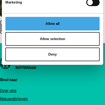
Marketing
Allow all
Allow selection
Deny
Belangrijke links
Snel naar
Over ons
Nieuwsbrieven