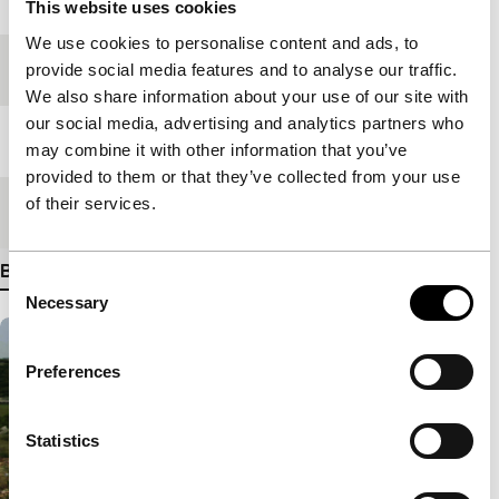
This website uses cookies
We use cookies to personalise content and ads, to
Festivaleditie
IFFR 2009
provide social media features and to analyse our traffic.
We also share information about your use of our site with
our social media, advertising and analytics partners who
Lengte
76'
may combine it with other information that you’ve
provided to them or that they’ve collected from your use
of their services.
Medium/Formaat
35mm
Bekijk meer details
Consent
Necessary
Selection
Preferences
Statistics