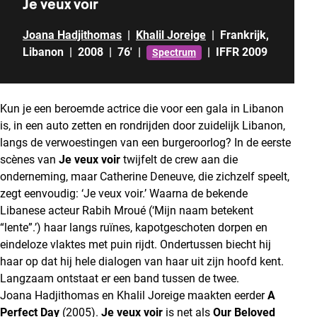
Je veux voir
Joana Hadjithomas
|
Khalil Joreige
|
Frankrijk
,
Libanon
|
2008
|
76'
|
|
IFFR 2009
Spectrum
Kun je een beroemde actrice die voor een gala in Libanon
is, in een auto zetten en rondrijden door zuidelijk Libanon,
langs de verwoestingen van een burgeroorlog? In de eerste
scènes van
Je veux voir
twijfelt de crew aan die
onderneming, maar Catherine Deneuve, die zichzelf speelt,
zegt eenvoudig: ‘Je veux voir.’ Waarna de bekende
Libanese acteur Rabih Mroué (‘Mijn naam betekent
“lente”.’) haar langs ruïnes, kapotgeschoten dorpen en
eindeloze vlaktes met puin rijdt. Ondertussen biecht hij
haar op dat hij hele dialogen van haar uit zijn hoofd kent.
Langzaam ontstaat er een band tussen de twee.
Joana Hadjithomas en Khalil Joreige maakten eerder
A
Perfect Day
(2005).
Je veux voir
is net als
Our Beloved