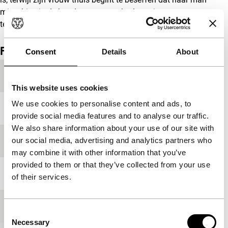
misschien in de handen van een charlatan is
terechtgekomen.
(GT)
Film details
Consent
Details
About
Productieland
Zweden
This website uses cookies
We use cookies to personalise content and ads, to
Jaar
2009
provide social media features and to analyse our traffic.
We also share information about your use of our site with
our social media, advertising and analytics partners who
Festivaleditie
IFFR 2009
may combine it with other information that you’ve
provided to them or that they’ve collected from your use
Lengte
78'
of their services.
Medium/Formaat
35mm
Consent
Necessary
Selection