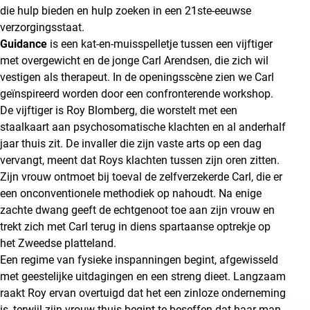
die hulp bieden en hulp zoeken in een 21ste-eeuwse
verzorgingsstaat.
Guidance
is een kat-en-muisspelletje tussen een vijftiger
met overgewicht en de jonge Carl Arendsen, die zich wil
vestigen als therapeut. In de openingsscène zien we Carl
geïnspireerd worden door een confronterende workshop.
De vijftiger is Roy Blomberg, die worstelt met een
staalkaart aan psychosomatische klachten en al anderhalf
jaar thuis zit. De invaller die zijn vaste arts op een dag
vervangt, meent dat Roys klachten tussen zijn oren zitten.
Zijn vrouw ontmoet bij toeval de zelfverzekerde Carl, die er
een onconventionele methodiek op nahoudt. Na enige
zachte dwang geeft de echtgenoot toe aan zijn vrouw en
trekt zich met Carl terug in diens spartaanse optrekje op
het Zweedse platteland.
Een regime van fysieke inspanningen begint, afgewisseld
met geestelijke uitdagingen en een streng dieet. Langzaam
raakt Roy ervan overtuigd dat het een zinloze onderneming
is, terwijl zijn vrouw thuis begint te beseffen dat haar man