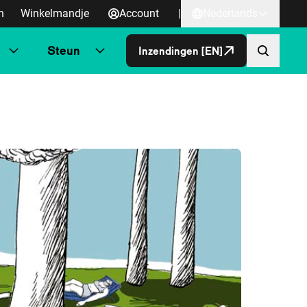
n
Winkelmandje
Account
|
Nederlands
Steun
Inzendingen [EN]