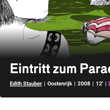
Eintritt zum Par
Edith Stauber
|
Oostenrijk
|
2008
|
12'
|
Direct naar zijbalk