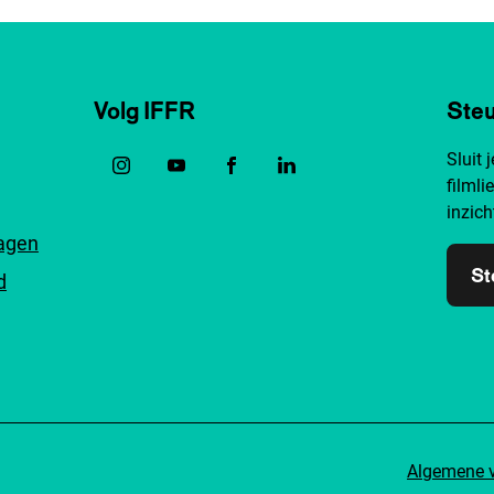
Volg IFFR
Steu
Sluit 
filmli
inzich
ragen
St
d
Algemene 