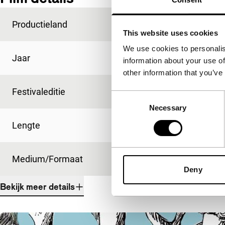
Productieland
Oostenrijk
This website uses cookies
We use cookies to personalis
Jaar
2008
information about your use of
other information that you’ve
Festivaleditie
IFFR 2009
Consent
Necessary
Selection
Lengte
12'
Medium/Formaat
Betacam SP PAL
Deny
Bekijk meer details