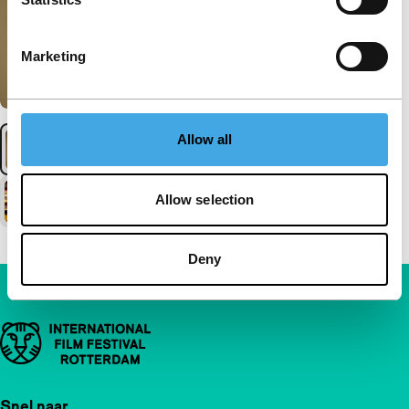
Marketing
Allow all
Allow selection
Deny
Belangrijke links
Snel naar