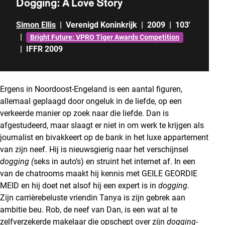
Dogging: A Love Story
Simon Ellis
|
Verenigd Koninkrijk
|
2009
|
103'
|
Bright Future: VPRO Tiger Awards Competition
|
IFFR 2009
Ergens in Noordoost-Engeland is een aantal figuren,
allemaal geplaagd door ongeluk in de liefde, op een
verkeerde manier op zoek naar die liefde. Dan is
afgestudeerd, maar slaagt er niet in om werk te krijgen als
journalist en bivakkeert op de bank in het luxe appartement
van zijn neef. Hij is nieuwsgierig naar het verschijnsel
dogging (
seks in auto’s) en struint het internet af. In een
van de chatrooms maakt hij kennis met GEILE GEORDIE
MEID en hij doet net alsof hij een expert is in
dogging
.
Zijn carrièrebeluste vriendin Tanya is zijn gebrek aan
ambitie beu. Rob, de neef van Dan, is een wat al te
zelfverzekerde makelaar die opschept over zijn
dogging
-