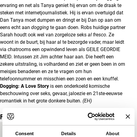
ervaring en net als Tanya geniet hij ervan om de draak te
steken met internetjournalistiek. Hij is ervan overtuigd dat
Dan Tanya moet dumpen en dringt er bij Dan op aan om
eens echt aan
dogging
te gaan doen. Robs huidige partner
Sarah houdt ook wel van zorgeloze seks
al fresco
. Ze
woont in de buurt, bij haar al te bezorgde vader, maar leidt
via chatrooms een opwindend leven als GEILE GEORDIE
MEID. Intussen zit Jim achter haar aan. Die heeft een
zekere uitstraling, is volhardend en ziet er geen been in om
meisjes benaderen en ze te vragen om hun
telefoonnummer en misschien een zoen en een knuffel.
Dogging: A Love Story
is een onderkoeld komische
beschouwing over seks, gevaar, jaloezie en 21ste-eeuwse
romantiek in het grote donkere buiten.
(EH)
Film details
Productieland
Verenigd Koninkrijk
Consent
Details
About