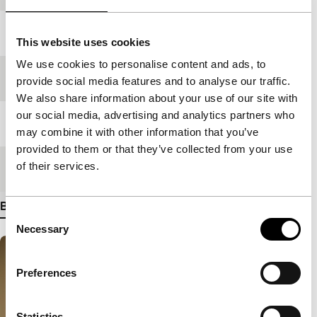
Jaar
2009
This website uses cookies
We use cookies to personalise content and ads, to
Festivaleditie
IFFR 2009
provide social media features and to analyse our traffic.
We also share information about your use of our site with
our social media, advertising and analytics partners who
Lengte
103'
may combine it with other information that you’ve
provided to them or that they’ve collected from your use
of their services.
Medium/Formaat
35mm
Bekijk meer details
Consent
Necessary
Selection
Preferences
Statistics