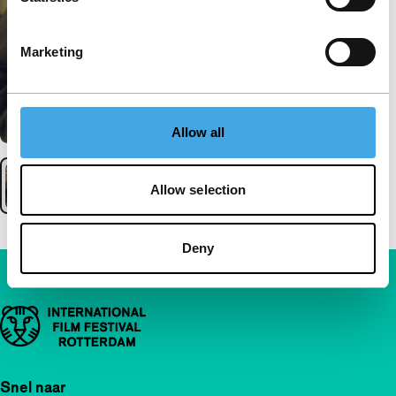
Marketing
Allow all
Allow selection
Deny
Belangrijke links
Snel naar