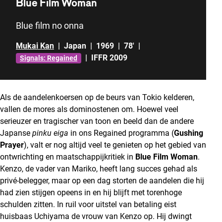
Blue Film Woman
Blue film no onna
Mukai Kan
|
Japan
|
1969
|
78'
|
|
IFFR 2009
Signals: Regained
Als de aandelenkoersen op de beurs van Tokio kelderen,
vallen de mores als dominostenen om. Hoewel veel
serieuzer en tragischer van toon en beeld dan de andere
Japanse
pinku eiga
in ons Regained programma (
Gushing
Prayer
), valt er nog altijd veel te genieten op het gebied van
ontwrichting en maatschappijkritiek in
Blue Film Woman
.
Kenzo, de vader van Mariko, heeft lang succes gehad als
privé-belegger, maar op een dag storten de aandelen die hij
had zien stijgen opeens in en hij blijft met torenhoge
schulden zitten. In ruil voor uitstel van betaling eist
huisbaas Uchiyama de vrouw van Kenzo op. Hij dwingt