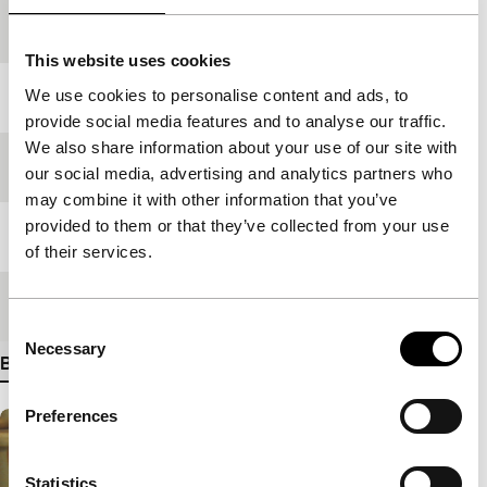
Productieland
Japan
This website uses cookies
We use cookies to personalise content and ads, to
Jaar
1969
provide social media features and to analyse our traffic.
We also share information about your use of our site with
Festivaleditie
IFFR 2009
our social media, advertising and analytics partners who
may combine it with other information that you’ve
provided to them or that they’ve collected from your use
Lengte
78'
of their services.
Medium/Formaat
35mm
Consent
Necessary
Selection
Bekijk meer details
Preferences
Statistics