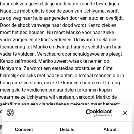
haar ook zijn geestelijk gehandicapte zoon te bevredigen.
Nadat ze misbruikt is door de zoon van Uchiyama, wordt
ze op weg naar huis aangereden door een auto en overlijdt.
Door de shock vanwege haar dood wordt Kenzo ziek en
moet het bed houden. Nu moet Mariko voor haar zieke
vader zorgen en de kost verdienen. Uchiyama zoekt ook
toenadering tot Mariko en dwingt haar de schuld van haar
vader te voldoen. Verscheurd door schuldgevoelens pleegt
Kenzo zelfmoord. Mariko zweert wraak te nemen op
Uchiyama. Ze wordt een eersteklas prostituee en filmt
heimelijk de seks met haar klanten, allemaal mannen die in
hoog aanzien staan, om ze te kunnen chanteren. Om nog
meer geld te verdienen om aandelen te kunnen kopen
waarmee ze Uchiyama wil verslaan, verkoopt Mariko de
seksfilms aan een clandestiene woekeraar, maar betreedt
daarbij gevaarlijk terrein.
(EH)
Film details
Consent
Details
About