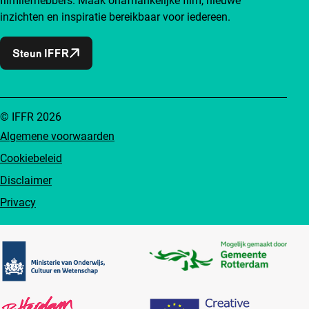
filmliefhebbers. Maak onafhankelijke film, nieuwe
inzichten en inspiratie bereikbaar voor iedereen.
Steun IFFR
© IFFR 2026
Algemene voorwaarden
Cookiebeleid
Disclaimer
Privacy
Partners