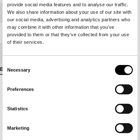
provide social media features and to analyse our traffic.
We also share information about your use of our site with
Festivaleditie
IFFR 2009
our social media, advertising and analytics partners who
may combine it with other information that you’ve
Lengte
20'
provided to them or that they’ve collected from your use
of their services.
Medium/Formaat
35mm
Consent
Bekijk meer details
Necessary
Selection
Preferences
Statistics
Marketing