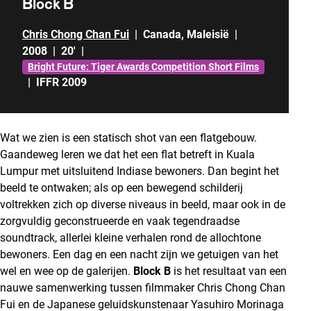
Block B
Chris Chong Chan Fui
|
Canada
,
Maleisië
|
2008
|
20'
|
Bright Future: Tiger Awards Competition Short Films
|
IFFR 2009
Wat we zien is een statisch shot van een flatgebouw.
Gaandeweg leren we dat het een flat betreft in Kuala
Lumpur met uitsluitend Indiase bewoners. Dan begint het
beeld te ontwaken; als op een bewegend schilderij
voltrekken zich op diverse niveaus in beeld, maar ook in de
zorgvuldig geconstrueerde en vaak tegendraadse
soundtrack, allerlei kleine verhalen rond de allochtone
bewoners. Een dag en een nacht zijn we getuigen van het
wel en wee op de galerijen.
Block B
is het resultaat van een
nauwe samenwerking tussen filmmaker Chris Chong Chan
Fui en de Japanese geluidskunstenaar Yasuhiro Morinaga