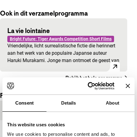
Ook in dit verzamelprogramma
La vie lointaine
Bright Future: Tiger Awards Competition Short Films
Vriendelijke, licht surrealistische fictie die herinnert
aan het werk van de populaire Japanse auteur
Haruki Murakami. Jonge man ontmoet de geest van
Bekijk het hele programma
Film details
Consent
Details
About
Productielanden
Canada
,
Maleisië
This website uses cookies
Jaar
2008
We use cookies to personalise content and ads, to