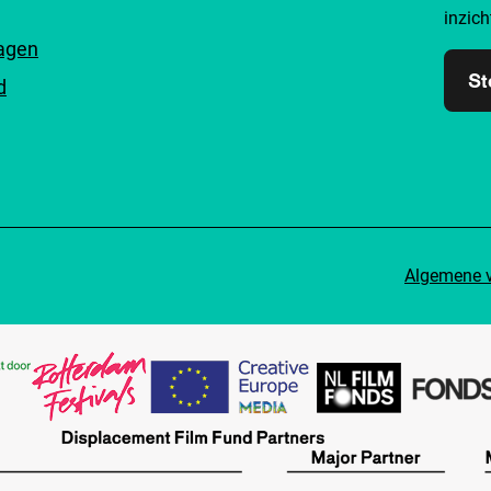
inzich
ragen
St
d
Algemene 