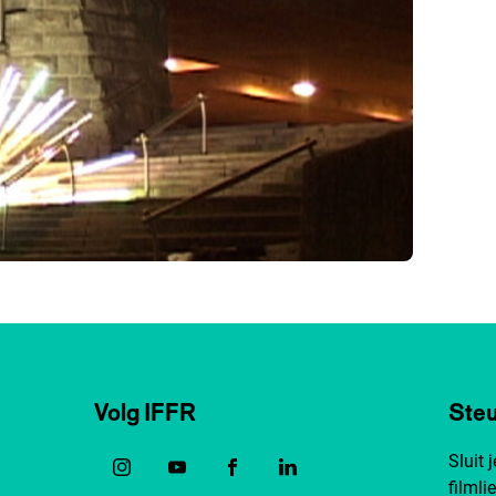
Volg IFFR
Steu
Sluit 
filmli