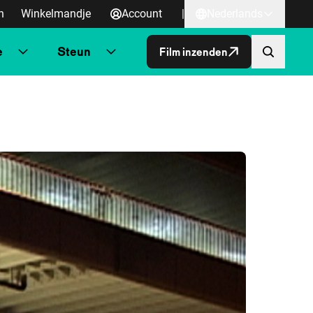
n
Winkelmandje
Account
|
Nederlands
e
Steun
Film inzenden