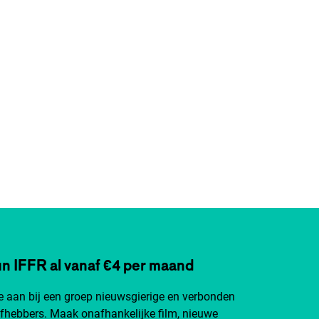
n IFFR al vanaf €4 per maand
je aan bij een groep nieuwsgierige en verbonden
efhebbers. Maak onafhankelijke film, nieuwe