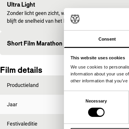
Ultra Light
Zonder licht geen zicht, want het menselijk oog heef
blijft de snelheid van het licht onze grootste maatsta
Consent
Short Film Marathon Part Two
This website uses cookies
We use cookies to personalis
Film details
information about your use of
other information that you’ve
Productieland
Oostenrijk
Consent
Necessary
Selection
Jaar
2008
Festivaleditie
IFFR 2009