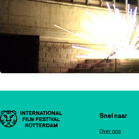
Belangrijke links
Snel naar
Over ons