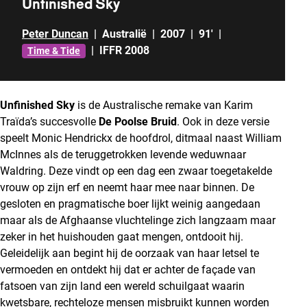
Unfinished Sky
Peter Duncan
|
Australië
|
2007
|
91'
|
|
IFFR 2008
Time & Tide
Unfinished Sky
is de Australische remake van Karim
Traïda’s succesvolle
De Poolse Bruid
. Ook in deze versie
speelt Monic Hendrickx de hoofdrol, ditmaal naast William
McInnes als de teruggetrokken levende weduwnaar
Waldring. Deze vindt op een dag een zwaar toegetakelde
vrouw op zijn erf en neemt haar mee naar binnen. De
gesloten en pragmatische boer lijkt weinig aangedaan
maar als de Afghaanse vluchtelinge zich langzaam maar
zeker in het huishouden gaat mengen, ontdooit hij.
Geleidelijk aan begint hij de oorzaak van haar letsel te
vermoeden en ontdekt hij dat er achter de façade van
fatsoen van zijn land een wereld schuilgaat waarin
kwetsbare, rechteloze mensen misbruikt kunnen worden