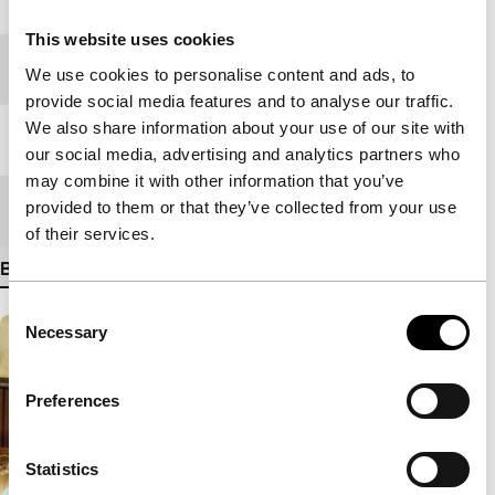
This website uses cookies
Festivaleditie
IFFR 2008
We use cookies to personalise content and ads, to
provide social media features and to analyse our traffic.
We also share information about your use of our site with
Lengte
91'
our social media, advertising and analytics partners who
may combine it with other information that you’ve
provided to them or that they’ve collected from your use
Medium/Formaat
35mm
of their services.
Bekijk meer details
Consent
Necessary
Selection
Preferences
Statistics