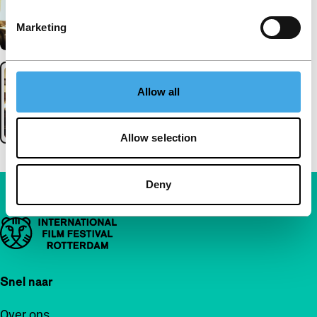
Marketing
Allow all
Allow selection
Deny
Belangrijke links
Snel naar
Over ons