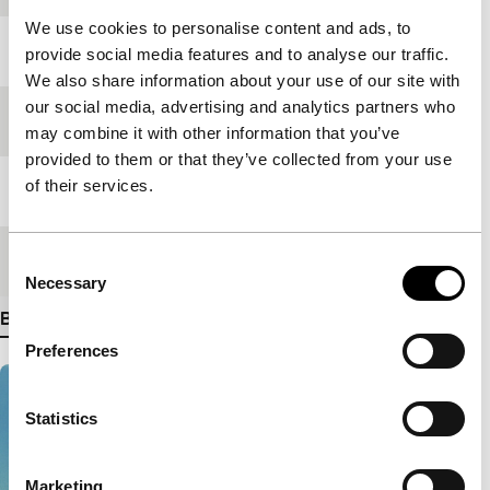
We use cookies to personalise content and ads, to
Jaar
1986
provide social media features and to analyse our traffic.
We also share information about your use of our site with
our social media, advertising and analytics partners who
Festivaleditie
IFFR 2008
may combine it with other information that you’ve
provided to them or that they’ve collected from your use
of their services.
Lengte
90'
Medium/Formaat
35mm
Consent
Necessary
Selection
Bekijk meer details
Preferences
Statistics
Marketing