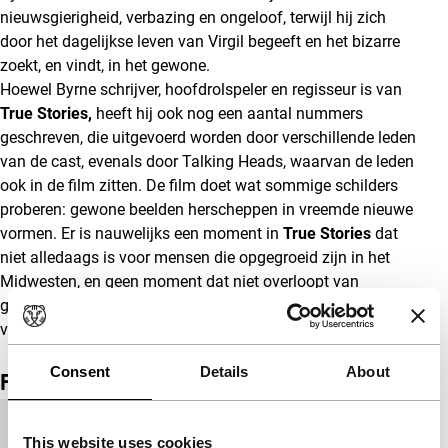
nieuwsgierigheid, verbazing en ongeloof, terwijl hij zich
door het dagelijkse leven van Virgil begeeft en het bizarre
zoekt, en vindt, in het gewone.
Hoewel Byrne schrijver, hoofdrolspeler en regisseur is van
True Stories,
heeft hij ook nog een aantal nummers
geschreven, die uitgevoerd worden door verschillende leden
van de cast, evenals door Talking Heads, waarvan de leden
ook in de film zitten. De film doet wat sommige schilders
proberen: gewone beelden herscheppen in vreemde nieuwe
vormen. Er is nauwelijks een moment in
True Stories
dat
niet alledaags is voor mensen die opgegroeid zijn in het
Midwesten, en geen moment dat niet overloopt van
geheimzinnigheid, ontwijking, eenzaamheid, ontaarding of
verholen vreugde.
Consent
Details
About
Film details
Productieland
Verenigde Staten
This website uses cookies