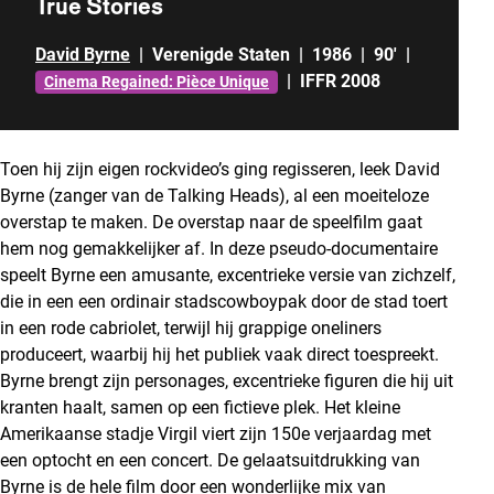
True Stories
David Byrne
|
Verenigde Staten
|
1986
|
90'
|
|
IFFR 2008
Cinema Regained: Pièce Unique
Toen hij zijn eigen rockvideo’s ging regisseren, leek David
Byrne (zanger van de Talking Heads), al een moeiteloze
overstap te maken. De overstap naar de speelfilm gaat
hem nog gemakkelijker af. In deze pseudo-documentaire
speelt Byrne een amusante, excentrieke versie van zichzelf,
die in een een ordinair stadscowboypak door de stad toert
in een rode cabriolet, terwijl hij grappige oneliners
produceert, waarbij hij het publiek vaak direct toespreekt.
Byrne brengt zijn personages, excentrieke figuren die hij uit
kranten haalt, samen op een fictieve plek. Het kleine
Amerikaanse stadje Virgil viert zijn 150e verjaardag met
een optocht en een concert. De gelaatsuitdrukking van
Byrne is de hele film door een wonderlijke mix van