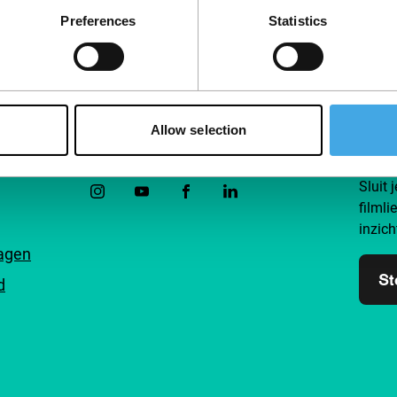
Preferences
Statistics
Allow selection
Volg IFFR
Steu
Sluit 
filmli
inzich
ragen
St
d