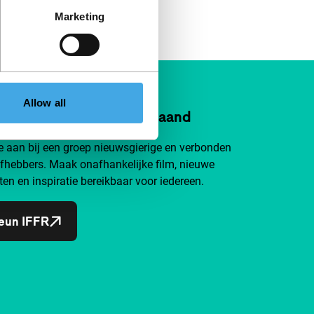
Marketing
Allow all
n IFFR al vanaf €4 per maand
je aan bij een groep nieuwsgierige en verbonden
efhebbers. Maak onafhankelijke film, nieuwe
ten en inspiratie bereikbaar voor iedereen.
eun IFFR