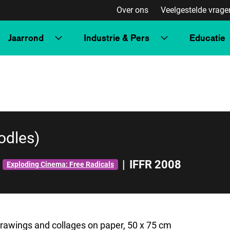
Over ons
Veelgestelde vrage
Jaarrond
Industrie & Pers
Educatie
Breathing’
odles)
|
IFFR 2008
Exploding Cinema: Free Radicals
drawings and collages on paper, 50 x 75 cm