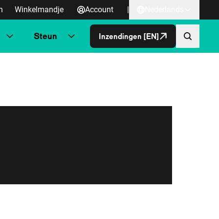
n
Winkelmandje
Account
|
Nederlands
Steun
Inzendingen [EN]
Direct naa