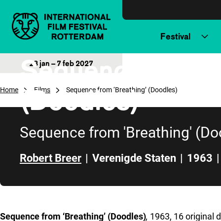
Direct naar inhoud
Festival
Sequence from ‘
28 jan – 7 feb 2027
(Doodles)
Home
Films
Sequence from ‘Breathing’ (Doodles)
Sequence from 'Breathing' (Do
Robert Breer
|
Verenigde Staten
|
1963
|
Direct naar zijbalk
Sequence from ‘Breathing’ (Doodles)
,
1963, 16 original 