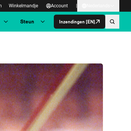
n
Winkelmandje
Account
|
Nederlands
Steun
Inzendingen [EN]