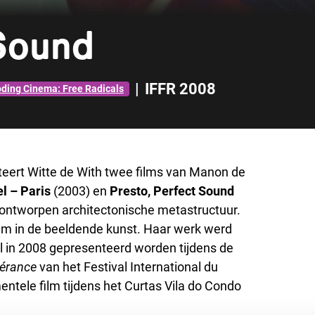
 Sound
|
IFFR 2008
oding Cinema: Free Radicals
nteert Witte de With twee films van Manon de
el – Paris
(2003) en
Presto, Perfect Sound
ck ontworpen architectonische metastructuur.
ilm in de beeldende kunst. Haar werk werd
l in 2008 gepresenteerd worden tijdens de
pérance
van het Festival International du
entele film tijdens het Curtas Vila do Condo