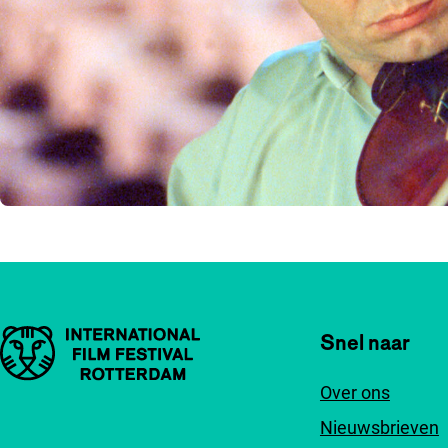
Belangrijke links
Snel naar
Over ons
Nieuwsbrieven