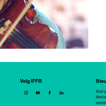
Volg IFFR
Steu
Sluit 
filmli
inzich