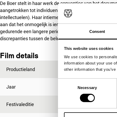
De Boer stelt in haar werk de conventies van het document
aangetrokken tot individuen met een opmerkelijke persoo
intellectuelen). Haar intieme portretten stellen hun eig
aan dat het onmogelijk is iemands leven na te vertellen
gedurende een langere periode met dezelfde personen 
Consent
discrepanties tussen de beleving van tijd en de manier w
This website uses cookies
Film details
We use cookies to personalis
information about your use of
Productieland
België
other information that you’ve
Consent
Jaar
2006
Necessary
Selection
Festivaleditie
IFFR 2008