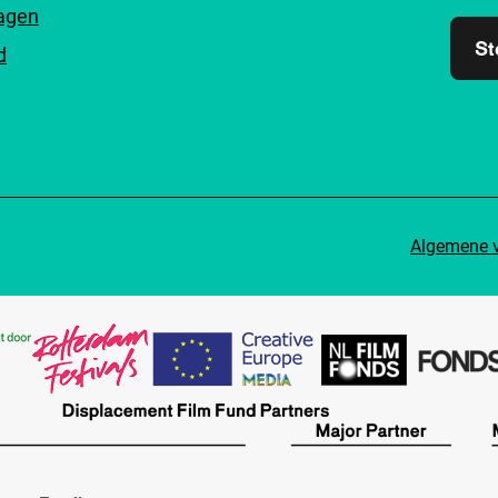
ragen
St
d
Algemene 