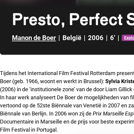
Presto, Perfect
Manon de Boer
|
België
|
2006
|
6'
|
Expl
Direct naar zijbalk
Tijdens het International Film Festival Rotterdam prese
Boer (geb. 1966, woont en werkt in Brussel):
Sylvia Krist
(2006) in de ‘institutionele zone’ van de door Liam Gilli
In haar werk analyseert De Boer de mogelijkheden van f
vertoond op de 52ste Biënnale van Venetië in 2007 en za
Biënnale van Berlijn. In 2006 won zij de
Prix Marseille Es
Documentaire in Marseille en de prijs voor beste experim
Film Festival in Portugal.