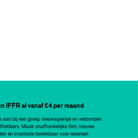
n IFFR al vanaf €4 per maand
je aan bij een groep nieuwsgierige en verbonden
efhebbers. Maak onafhankelijke film, nieuwe
ten en inspiratie bereikbaar voor iedereen.