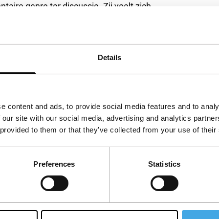
aire genre ter discussie. Zij voelt zich
nlijke geschiedenis (vaak acteurs, musici en
en waarheidsgetrouwheid ter discussie en tonen
 als een samenhangende biografie. Door
Details
samen te werken onderzoekt De Boer de
aarop tijd wordt vastgelegd.
e content and ads, to provide social media features and to analy
 our site with our social media, advertising and analytics partn
 provided to them or that they’ve collected from your use of their
Preferences
Statistics