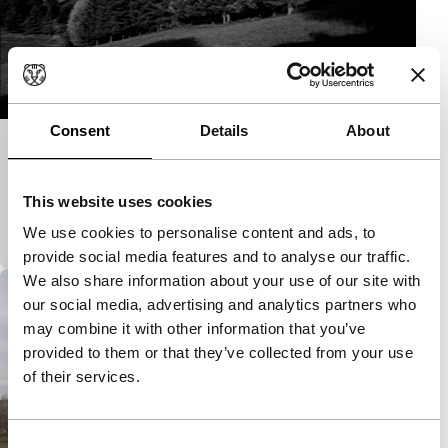
Consent
Details
About
Die Hütte
Short: As Long As It Takes
This website uses cookies
Over het legendarische onderkomen van de Duitse
filosoof Martin Heidegger in het Zwarte Woud.
We use cookies to personalise content and ads, to
provide social media features and to analyse our traffic.
We also share information about your use of our site with
our social media, advertising and analytics partners who
may combine it with other information that you’ve
provided to them or that they’ve collected from your use
of their services.
Consent