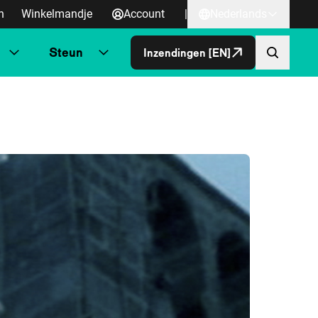
n
Winkelmandje
Account
|
Nederlands
Steun
Inzendingen [EN]