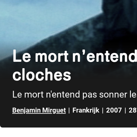
Le mort n’entend
cloches
Le mort n'entend pas sonner l
Benjamin Mirguet
|
Frankrijk
|
2007
|
28
Direct naar zijbalk