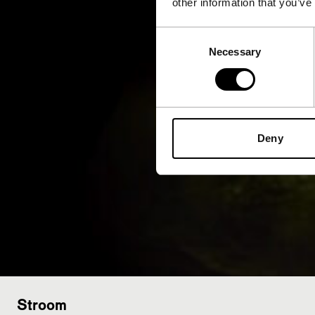
other information that you’ve
Consent
Necessary
Selection
Deny
Stroom