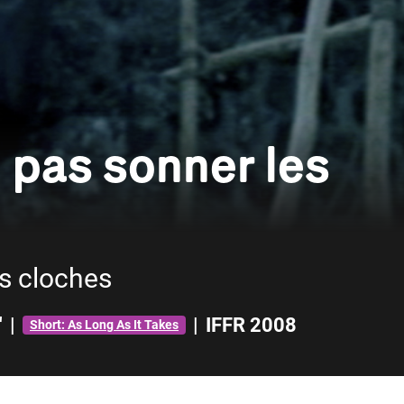
 pas sonner les
es cloches
'
|
|
IFFR 2008
Short: As Long As It Takes