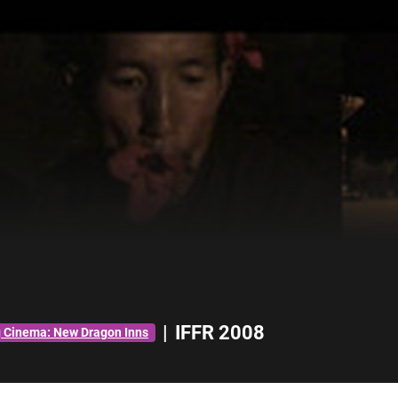
|
IFFR 2008
g Cinema: New Dragon Inns