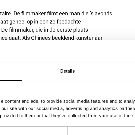
aire. De filmmaker filmt een man die ’s avonds
gaat geheel op in een zelfbedachte
 De filmmaker, die in de eerste plaats
ance gaat. Als Chinees beeldend kunstenaar
n niet zomaar gek is, maar op zijn eigen wijze
udige documentaire, maar een
lfs eigenlijk een fictiefilm, want de gekke
toeschouwer en zijn camera. Hij acteert. Dat
Details
era ook zo goed was en zo lang zou duren.
ilmde die bij toeval. Toch was de kunstenaar
n handeling houdt hem allang bezig. Een zeker
e content and ads, to provide social media features and to analy
g stond de ontmoeting met de gekke
 our site with our social media, advertising and analytics partn
rk richt hij zich op de vergetenen en marginalen.
 provided to them or that they’ve collected from your use of their