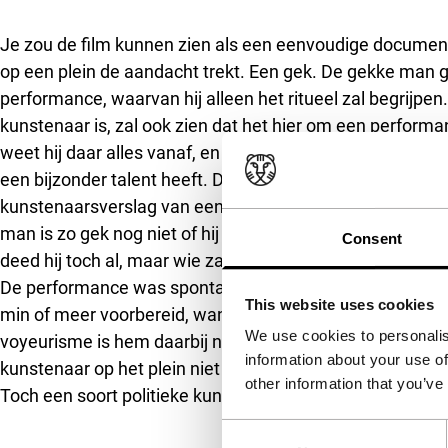
Direct naar zijbalk
Je zou de film kunnen zien als een eenvoudige document
op een plein de aandacht trekt. Een gek. De gekke man 
performance, waarvan hij alleen het ritueel zal begrijpen.
kunstenaar is, zal ook zien dat het hier om een perform
weet hij daar alles vanaf, en hij ziet ook dat de gekke ma
een bijzonder talent heeft. Dan is het toch geen eenvo
kunstenaarsverslag van een unieke performance. Het is ze
man is zo gek nog niet of hij is zich zeer bewust van de 
Consent
deed hij toch al, maar wie zal zeggen of het zonder cam
De performance was spontaan, en de kunstenaar zag en f
This website uses cookies
min of meer voorbereid, want het observeren van mens e
We use cookies to personalis
voyeurisme is hem daarbij niet vreemd. Voor Zhang Din
information about your use of
kunstenaar op het plein niet op zichzelf, ook in ander we
other information that you’ve
Toch een soort politieke kunst.
(GjZ)
Consent