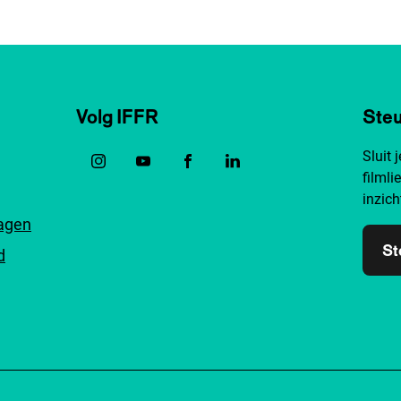
Volg IFFR
Steu
Sluit 
filmli
inzich
ragen
St
d