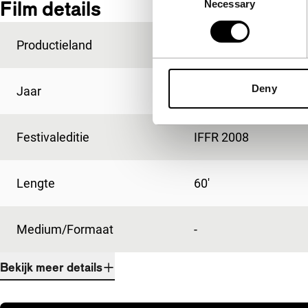
Film details
Necessary
Selection
Productieland
China
Deny
Jaar
2006
Festivaleditie
IFFR 2008
Lengte
60'
Medium/Formaat
-
Bekijk meer details