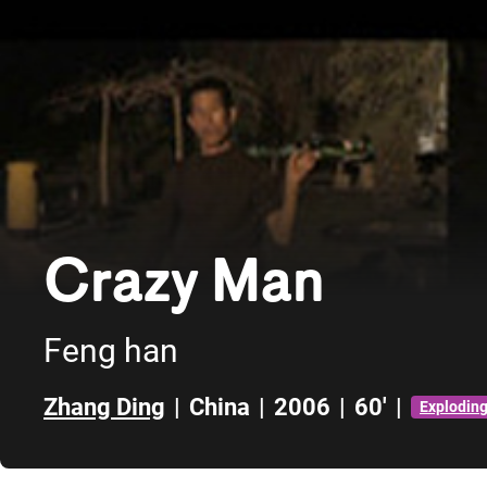
Crazy Man
Feng han
Zhang Ding
|
China
|
2006
|
60'
|
Explodin