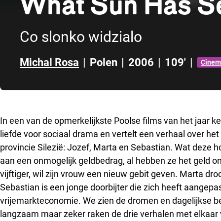
What Sun Has S
Co slonko widzialo
Michal Rosa
|
Polen
|
2006
|
109'
|
Cinema
Direct naar zijbalk
In een van de opmerkelijkste Poolse films van het jaar k
liefde voor sociaal drama en vertelt een verhaal over het
provincie Silezië: Jozef, Marta en Sebastian. Wat deze 
aan een onmogelijk geldbedrag, al hebben ze het geld o
vijftiger, wil zijn vrouw een nieuw gebit geven. Marta dr
Sebastian is een jonge doorbijter die zich heeft aangepas
vrijemarkteconomie. We zien de dromen en dagelijkse 
langzaam maar zeker raken de drie verhalen met elkaar 