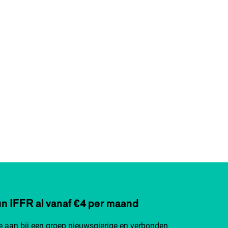
n IFFR al vanaf €4 per maand
je aan bij een groep nieuwsgierige en verbonden