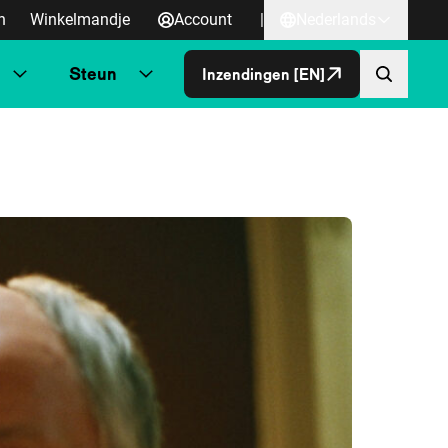
n
Winkelmandje
Account
|
Nederlands
Steun
Inzendingen [EN]