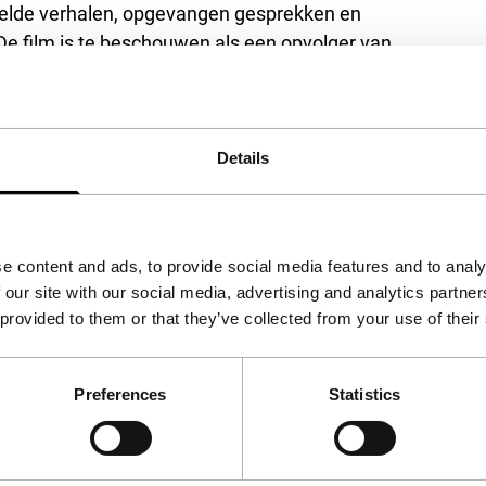
rtelde verhalen, opgevangen gesprekken en
 De film is te beschouwen als een opvolger van
le onrust), een stroming in de jaren zeventig
schappelijke en economische veranderingen in
optimistisch, ook in zijn kijk op mensen.
(LC)
Details
e content and ads, to provide social media features and to analy
 our site with our social media, advertising and analytics partn
 provided to them or that they’ve collected from your use of their
Preferences
Statistics