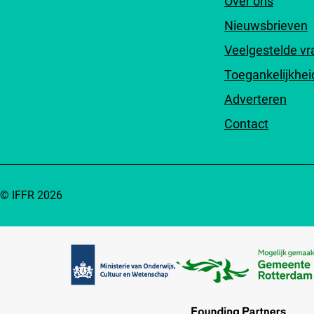
Over ons
Nieuwsbrieven
Veelgestelde v
Toegankelijkhei
Adverteren
Contact
© IFFR 2026
Partners