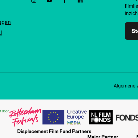
filmli
inzich
ragen
St
d
Algemene 