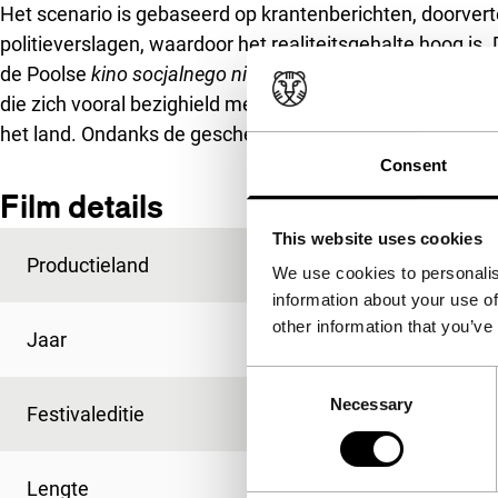
Het scenario is gebaseerd op krantenberichten, doorve
politieverslagen, waardoor het realiteitsgehalte hoog is.
de Poolse
kino socjalnego niepokoju
(cinema van de socia
die zich vooral bezighield met de gevolgen van de maat
het land. Ondanks de geschetste problemen blijft de film 
Consent
Film details
This website uses cookies
Productieland
Polen
We use cookies to personalis
information about your use of
other information that you’ve
Jaar
2006
Consent
Necessary
Selection
Festivaleditie
IFFR 2007
Lengte
109'