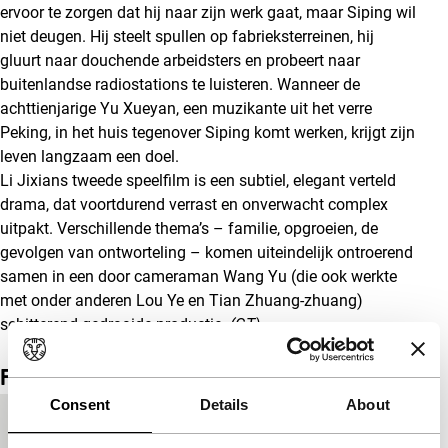
ervoor te zorgen dat hij naar zijn werk gaat, maar Siping wil
niet deugen. Hij steelt spullen op fabrieksterreinen, hij
gluurt naar douchende arbeidsters en probeert naar
buitenlandse radiostations te luisteren. Wanneer de
achttienjarige Yu Xueyan, een muzikante uit het verre
Peking, in het huis tegenover Siping komt werken, krijgt zijn
leven langzaam een doel.
Li Jixians tweede speelfilm is een subtiel, elegant verteld
drama, dat voortdurend verrast en onverwacht complex
uitpakt. Verschillende thema’s – familie, opgroeien, de
gevolgen van ontworteling – komen uiteindelijk ontroerend
samen in een door cameraman Wang Yu (die ook werkte
met onder anderen Lou Ye en Tian Zhuang-zhuang)
schitterend gedraaide productie.
(GT)
Film details
Consent
Details
About
Productielanden
China
,
Japan