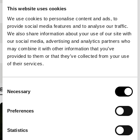
This website uses cookies
Jaar
2006
We use cookies to personalise content and ads, to
provide social media features and to analyse our traffic.
Festivaleditie
IFFR 2007
We also share information about your use of our site with
our social media, advertising and analytics partners who
may combine it with other information that you’ve
Lengte
101'
provided to them or that they’ve collected from your use
of their services.
Medium/Formaat
35mm
Consent
Bekijk meer details
Necessary
Selection
Preferences
Statistics