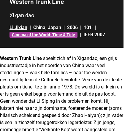
Western Trunk Line
Xi gan dao
Li Jixian
|
China
,
Japan
|
2006
|
101'
|
|
IFFR 2007
Cinema of the World: Time & Tide
Western Trunk Line
speelt zich af in Xigandao, een grijs
industriestadje in het noorden van China waar veel
stedelingen – vaak hele families – naar toe werden
gestuurd tijdens de Culturele Revolutie. Verre van de ideale
plaats om tiener te zijn, anno 1978. De wereld is er klein en
er is geen enkel begrip voor iemand die uit de pas loopt.
Geen wonder dat Li Siping in de problemen komt. Hij
luistert niet naar zijn dominante, foeterende moeder (soms
hilarisch scheldend gespeeld door Zhao Haiyan); zijn vader
is een in zichzelf teruggetrokken legerdokter. Zijn jonge,
dromerige broertje ‘Vierkante Kop’ wordt aangesteld om