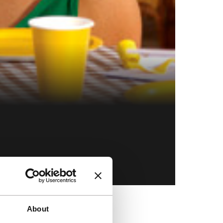
Direct naa
About