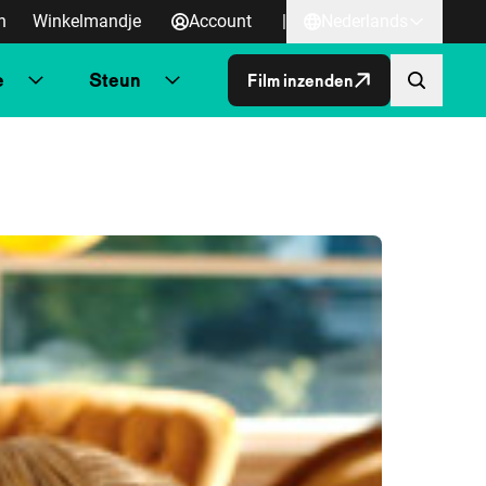
n
Winkelmandje
Account
|
Nederlands
e
Steun
Film inzenden