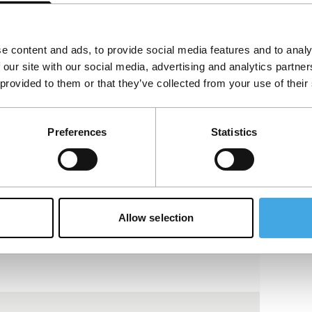
et. Op zijn negende verjaardag neemt hij een
 ideale familieleven in de buitenwijken à la Todd
e content and ads, to provide social media features and to analy
 our site with our social media, advertising and analytics partn
 provided to them or that they’ve collected from your use of their
Preferences
Statistics
Allow selection