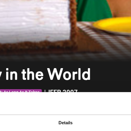
 in the World
|
IFFR 2007
t: As Long As It Takes
Details
ij wordt altijd als laatste gekozen met gym, zijn