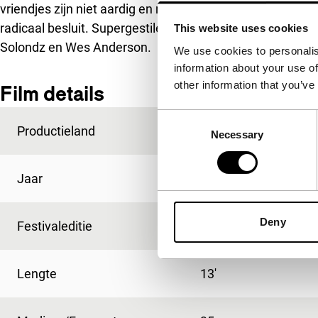
vriendjes zijn niet aardig en medicijnen helpen ook al ni
radicaal besluit. Supergestileerde, geestige satire op het
This website uses cookies
Solondz en Wes Anderson.
We use cookies to personalis
information about your use of
other information that you’ve
Film details
Consent
Productieland
Canada
Necessary
Selection
Jaar
2006
Deny
Festivaleditie
IFFR 2007
Lengte
13'