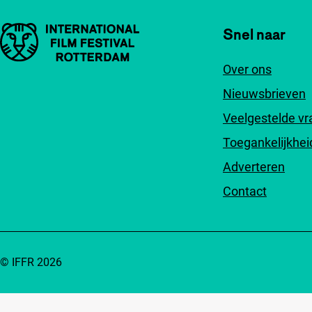
Belangrijke links
Snel naar
Over ons
Nieuwsbrieven
Veelgestelde v
Toegankelijkhei
Adverteren
Contact
© IFFR 2026