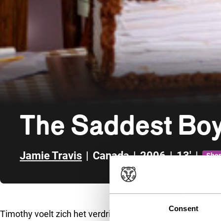
The Saddest Boy
Jamie Travis
|
Canada
|
2006
|
13'
|
Shor
Direct naar zijbalk
Consent
Timothy voelt zich het verdrietigste jongetje ter wereld; h