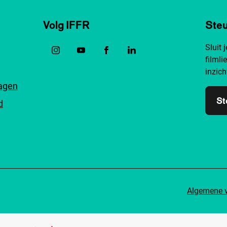
Volg IFFR
Steu
Sluit 
filmli
inzich
ragen
St
d
Algemene 