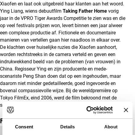
Xiaofen en laat ook uitgebreid haar klanten aan het woord.
Ying Liang, wiens debuutfilm
Taking Father Home
vorig
jaar in de VPRO Tiger Awards Competitie te zien was en die
op veel festivals prijzen won, levert binnen een jaar alweer
een complexe productie af. Fictionele en documentaire
manieren van vertellen gaan hier naadloos in elkaar over.
De klachten over huiselijke ruzies die Xiaofen aanhoort,
worden rechtstreeks in de camera verteld en geven een
indrukwekkend beeld van de problemen (van vrouwen) in
China. Regisseur Ying en zijn producente en mede-
scenariste Peng Shan doen dat op een ingehouden, maar
daarom niet minder gedetailleerde, goed ingevoerde en
bovenal compassievolle wijze. Bij de wereldpremière op
Tokyo FilmEx, eind 2006, werd de film bekroond met de
speciale juryprijs.
(GT)
Film details
Consent
Details
About