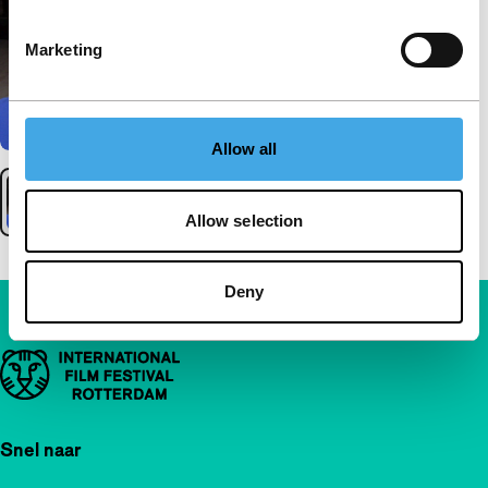
Marketing
Allow all
Allow selection
Deny
Belangrijke links
Snel naar