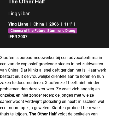
The Other Half
Ling yi ban
Ying Liang
|
China
|
2006
|
111'
|
|
Cinema of the Future: Sturm und Drang
IFFR 2007
Xiaofen is bureaumedewerker bij een advocatenfirma in
een van de explosief groeiende steden in het zuidwesten
van China. Dat klinkt al snel deftiger dan het is. Haar werk
bestaat eruit de vrouwelijke clientèle aan te horen en hun
zaken te documenteren. Xiaofen zelf heeft niet minder
problemen dan deze vrouwen. Ze voelt zich angstig en
onzeker, en niet zonder reden: de jongen met wie ze
samenwoont verdwijnt plotseling en heeft misschien wel
een moord op zijn geweten. Xiaofen probeert hem weer
thuis te krijgen.
The Other Half
volgt de perikelen van