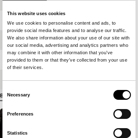
Productieland
China
This website uses cookies
Jaar
2006
We use cookies to personalise content and ads, to
provide social media features and to analyse our traffic.
We also share information about your use of our site with
Festivaleditie
IFFR 2007
our social media, advertising and analytics partners who
may combine it with other information that you’ve
Lengte
111'
provided to them or that they’ve collected from your use
of their services.
Medium/Formaat
DV cam PAL
Consent
Necessary
Bekijk meer details
Selection
Preferences
Statistics