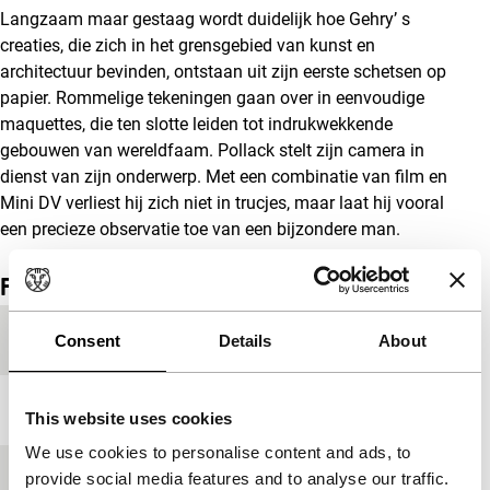
Langzaam maar gestaag wordt duidelijk hoe Gehry’ s
creaties, die zich in het grensgebied van kunst en
architectuur bevinden, ontstaan uit zijn eerste schetsen op
papier. Rommelige tekeningen gaan over in eenvoudige
maquettes, die ten slotte leiden tot indrukwekkende
gebouwen van wereldfaam. Pollack stelt zijn camera in
dienst van zijn onderwerp. Met een combinatie van film en
Mini DV verliest hij zich niet in trucjes, maar laat hij vooral
een precieze observatie toe van een bijzondere man.
Film details
Productieland
Verenigde Staten
Consent
Details
About
Jaar
2005
This website uses cookies
We use cookies to personalise content and ads, to
provide social media features and to analyse our traffic.
Festivaleditie
IFFR 2007