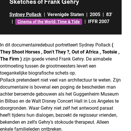
Sketches of Frank Gehry
Sydney Pollack
|
Verenigde Staten
|
2005
|
83'
|
|
IFFR 2007
Cinema of the World: Time & Tide
In dit documentairedebuut portretteert Sydney Pollack
(
They Shoot Horses , Don’t They ?, Out of Africa , Tootsie ,
The Firm )
zijn goede vriend Frank Gehry. De aimabele
ontmoeting tussen de grootmeesters levert een
toegankelijke biografische schets op.
Pollack pretendeert niet veel van architectuur te weten. Zijn
documentaire is bovenal een poging de bescheiden man
achter beroemde gebouwen als het Guggenheim Museum
in Bilbao en de Walt Disney Concert Hall in Los Angeles te
doorgronden. Waar Gehry niet zelf het antwoord paraat
heeft tijdens hun dialogen, bezoekt de regisseur vrienden,
bekenden en zelfs Gehry’s stokoude therapeut. Alleen
enkele familieleden ontbreken.