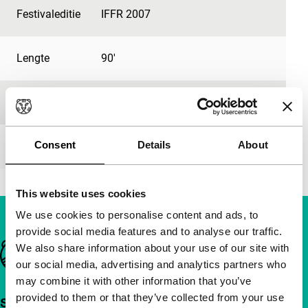
Festivaleditie
IFFR 2007
Lengte
90'
Medium/Formaat
-
Consent
Details
About
Première status
-
This website uses cookies
We use cookies to personalise content and ads, to
provide social media features and to analyse our traffic.
Belangrijke links
We also share information about your use of our site with
our social media, advertising and analytics partners who
may combine it with other information that you’ve
provided to them or that they’ve collected from your use
Snel naar