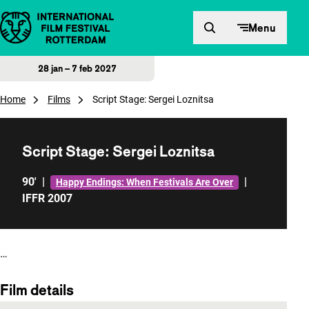
Direct naar inhoud
Menu
28 jan – 7 feb 2027
Home
Films
Script Stage: Sergei Loznitsa
Script Stage: Sergei Loznitsa
90'
|
|
Happy Endings: When Festivals Are Over
IFFR 2007
…
Film details