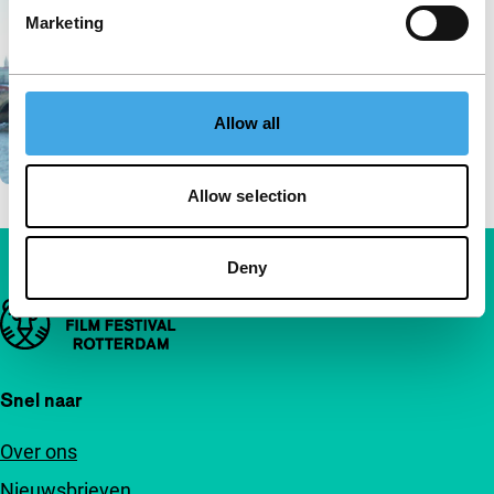
Marketing
Allow all
Allow selection
Deny
Belangrijke links
Snel naar
Over ons
Nieuwsbrieven