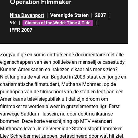
Operation Filmmaker
Nina Davenport
|
Verenigde Staten
|
2007
|
95'
|
|
Cinema of the World: Time & Tide
IFFR 2007
Zorgvuldige en soms onthutsende documentaire met alle
eigenschappen van een politieke en menselijke casestudy.
Kunnen Amerikanen en Irakezen elkaar als mens zien?
Niet lang na de val van Bagdad in 2003 staat een jonge en
charismatische filmstudent, Muthana Mohmed, op de
puinhopen van de filmschool van de stad en legt aan een
Amerikaans televisiepubliek uit dat zijn droom om
filmmaker te worden alweer in gruzelementen ligt. Eerst
vanwege Saddam Hussein, nu door de Amerikaanse
bommen. Deze korte verschijning op MTV verandert
Muthana’s leven. In de Verenigde Staten stopt filmmaker
Liev Schreiber met zappen, gefascineerd door wat hij ziet.