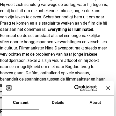
Hij voelt zich schuldig vanwege de oorlog, waar hij tegen is,
en hij besluit om die onbekende Irakese jongen de kans
van zijn leven te geven. Schreiber nodigt hem uit om naar
Praag te komen en als stagiair te werken aan de film die hij
daar aan het opnemen is:
Everything is Illuminated
.
Eenmaal op de set ontstaat al snel een ongemakkelijke
sfeer door te hooggespannen verwachtingen en verschillen
in cultuur. Filmmaakster Nina Davenport raakt steeds meer
vervlochten met de problemen van haar jonge Irakese
hoofdpersoon, zeker als zijn visum afloopt en hij zoekt
naar een mogelijkheid om niet naar Bagdad terug te
hoeven gaan. De film, onthullend op vele niveaus,
behandelt de spanningen tussen de filmmaakster en haar
Irakese onderwerp als een metafoor voor de
vijandelijkheden tussen de Verenigde Staten en het
veroverde Irak.
(GjZ)
Consent
Details
About
Film details