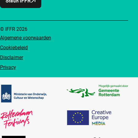
Steun IFFR
© IFFR 2026
Algemene voorwaarden
Cookiebeleid
Disclaimer
Privacy
Partners