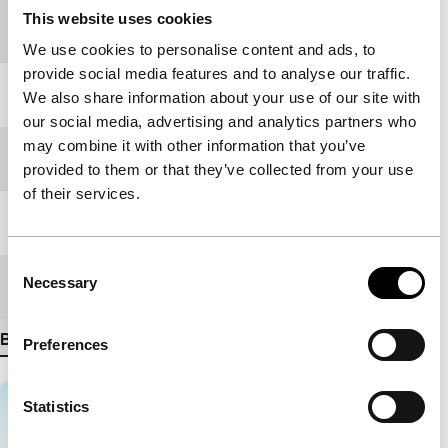
This website uses cookies
Productieland
Verenigde Staten
We use cookies to personalise content and ads, to
provide social media features and to analyse our traffic.
Jaar
2007
We also share information about your use of our site with
our social media, advertising and analytics partners who
may combine it with other information that you’ve
Festivaleditie
IFFR 2007
provided to them or that they’ve collected from your use
of their services.
Lengte
95'
Consent
Necessary
Medium/Formaat
Betacam Digi PAL
Selection
Bekijk meer details
Preferences
Statistics