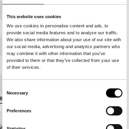
Productieland
Verenigd Koninkrijk
This website uses cookies
We use cookies to personalise content and ads, to
Jaar
2006
provide social media features and to analyse our traffic.
We also share information about your use of our site with
Festivaleditie
IFFR 2007
our social media, advertising and analytics partners who
may combine it with other information that you’ve
provided to them or that they’ve collected from your use
Lengte
196'
of their services.
Medium/Formaat
Betacam Digi PAL
Consent
Necessary
Selection
Bekijk meer details
Preferences
Statistics