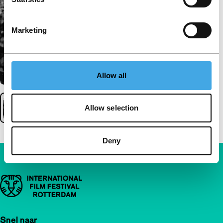
Marketing
Allow all
Allow selection
Deny
Belangrijke links
Snel naar