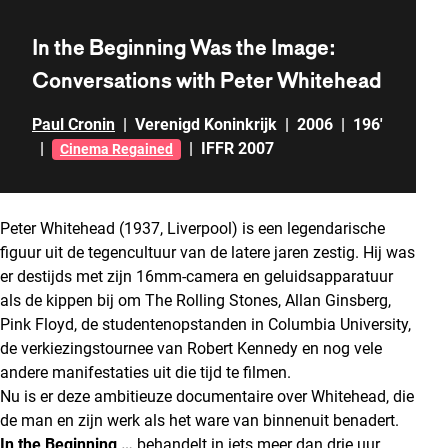
In the Beginning Was the Image:
Conversations with Peter Whitehead
Paul Cronin
|
Verenigd Koninkrijk
|
2006
|
196'
|
|
IFFR 2007
Cinema Regained
Peter Whitehead (1937, Liverpool) is een legendarische
figuur uit de tegencultuur van de latere jaren zestig. Hij was
er destijds met zijn 16mm-camera en geluidsapparatuur
als de kippen bij om The Rolling Stones, Allan Ginsberg,
Pink Floyd, de studentenopstanden in Columbia University,
de verkiezingstournee van Robert Kennedy en nog vele
andere manifestaties uit die tijd te filmen.
Nu is er deze ambitieuze documentaire over Whitehead, die
de man en zijn werk als het ware van binnenuit benadert.
In the Beginning …
behandelt in iets meer dan drie uur