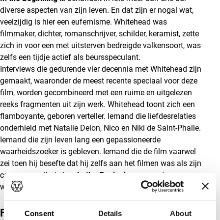
diverse aspecten van zijn leven. En dat zijn er nogal wat,
veelzijdig is hier een eufemisme. Whitehead was
filmmaker, dichter, romanschrijver, schilder, keramist, zette
zich in voor een met uitsterven bedreigde valkensoort, was
zelfs een tijdje actief als beursspeculant.
Interviews die gedurende vier decennia met Whitehead zijn
gemaakt, waaronder de meest recente speciaal voor deze
film, worden gecombineerd met een ruime en uitgelezen
reeks fragmenten uit zijn werk. Whitehead toont zich een
flamboyante, geboren verteller. Iemand die liefdesrelaties
onderhield met Natalie Delon, Nico en Niki de Saint-Phalle.
Iemand die zijn leven lang een gepassioneerde
waarheidszoeker is gebleven. Iemand die de film vaarwel
zei toen hij besefte dat hij zelfs aan het filmen was als zijn
camera nog thuis lag.
In the Beginning …
vormt een
waardig monument voor deze fascinerende figuur.
(EH)
Film details
Consent
Details
About