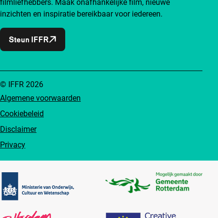
filmliefhebbers. Maak onafhankelijke film, nieuwe
inzichten en inspiratie bereikbaar voor iedereen.
Steun IFFR
© IFFR 2026
Algemene voorwaarden
Cookiebeleid
Disclaimer
Privacy
Partners