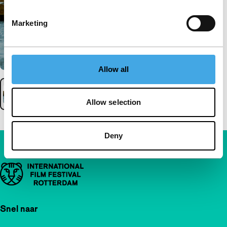
Marketing
Allow all
Allow selection
Deny
Belangrijke links
Snel naar