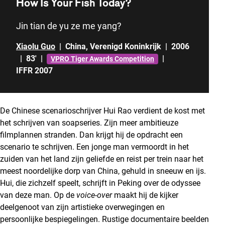
How Is Your Fish Today?
Jin tian de yu ze me yang?
Xiaolu Guo
|
China
,
Verenigd Koninkrijk
|
2006
|
83'
|
|
VPRO Tiger Awards Competition
IFFR 2007
De Chinese scenarioschrijver Hui Rao verdient de kost met
het schrijven van soapseries. Zijn meer ambitieuze
filmplannen stranden. Dan krijgt hij de opdracht een
scenario te schrijven. Een jonge man vermoordt in het
zuiden van het land zijn geliefde en reist per trein naar het
meest noordelijke dorp van China, gehuld in sneeuw en ijs.
Hui, die zichzelf speelt, schrijft in Peking over de odyssee
van deze man. Op de
voice-over
maakt hij de kijker
deelgenoot van zijn artistieke overwegingen en
persoonlijke bespiegelingen. Rustige documentaire beelden