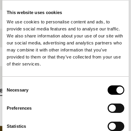
Productielanden
China
,
Verenigd Koninkrijk
This website uses cookies
Jaar
2006
We use cookies to personalise content and ads, to
provide social media features and to analyse our traffic.
We also share information about your use of our site with
Festivaleditie
IFFR 2007
our social media, advertising and analytics partners who
may combine it with other information that you’ve
Lengte
83'
provided to them or that they’ve collected from your use
of their services.
Medium/Formaat
Betacam Digi PAL
Consent
Necessary
Bekijk meer details
Selection
Preferences
Statistics