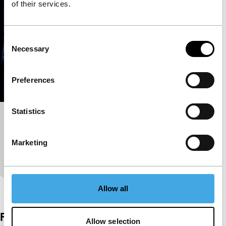
of their services.
Consent
Necessary
Selection
Preferences
Statistics
Don’t Say Farewell Again
Short: As Long As It Takes
Marketing
De geliefde is verlaten, de stad biedt geen troost
voor het ongeremde verdriet.
Bekijk het hele programma
Allow all
Film details
Allow selection