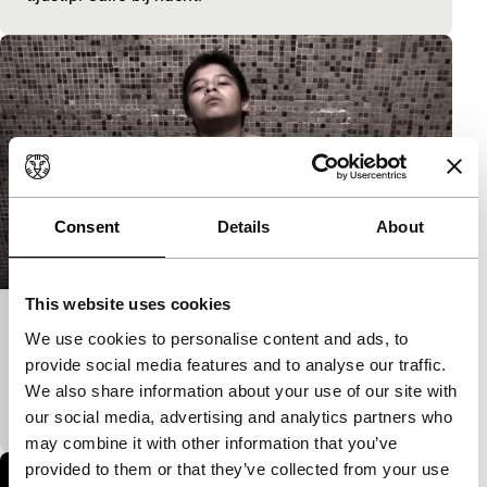
Consent
Details
About
This website uses cookies
En el cielo como en la tierra
We use cookies to personalise content and ads, to
Short: As Long As It Takes
provide social media features and to analyse our traffic.
Ingetogen verhaal over twee jongens die een intieme
We also share information about your use of our site with
band krijgen door een overeenkomstig verleden.
our social media, advertising and analytics partners who
may combine it with other information that you’ve
provided to them or that they’ve collected from your use