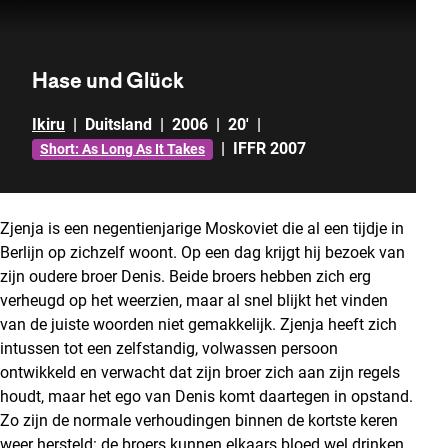
Hase und Glück
Ikiru
|
Duitsland
|
2006
|
20'
|
|
IFFR 2007
Short: As Long As It Takes
Zjenja is een negentienjarige Moskoviet die al een tijdje in
Berlijn op zichzelf woont. Op een dag krijgt hij bezoek van
zijn oudere broer Denis. Beide broers hebben zich erg
verheugd op het weerzien, maar al snel blijkt het vinden
van de juiste woorden niet gemakkelijk. Zjenja heeft zich
intussen tot een zelfstandig, volwassen persoon
ontwikkeld en verwacht dat zijn broer zich aan zijn regels
houdt, maar het ego van Denis komt daartegen in opstand.
Zo zijn de normale verhoudingen binnen de kortste keren
weer hersteld: de broers kunnen elkaars bloed wel drinken.