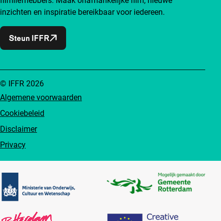
filmliefhebbers. Maak onafhankelijke film, nieuwe
inzichten en inspiratie bereikbaar voor iedereen.
Steun IFFR
© IFFR 2026
Algemene voorwaarden
Cookiebeleid
Disclaimer
Privacy
Partners