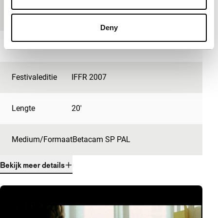
Productieland
Duitsland
Deny
Jaar
2006
Festivaleditie
IFFR 2007
Lengte
20'
Medium/Formaat
Betacam SP PAL
Bekijk meer details