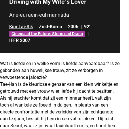
Driving with My Wife’s Lover
Ane-eui aein-eul mannada
Kim Tai-Sik
|
Zuid-Korea
|
2006
|
92'
|
|
Cinema of the Future: Sturm und Drang
IFFR 2007
Wat is liefde en in welke vorm is liefde aanvaardbaar? Is ze
gebonden aan huwelijkse trouw, zit ze verborgen in
verwoestende jaloezie?
Tae-Han is de kleurloze eigenaar van een klein winkeltje en
getrouwd met een vrouw wier liefde hij dacht te bezitten.
Als hij erachter komt dat zij een minnaar heeft, valt zijn
toch al wankele zelfbeeld in duigen. In plaats van een
directe confrontatie met de verleider van zijn echtgenote
aan te gaan, besluit hij hem in een val te lokken. Hij reist
naar Seoul, waar zijn rivaal taxichauffeur is, en huurt hem