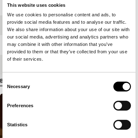
This website uses cookies
Jaar
2006
We use cookies to personalise content and ads, to
provide social media features and to analyse our traffic.
Festivaleditie
IFFR 2007
We also share information about your use of our site with
our social media, advertising and analytics partners who
may combine it with other information that you’ve
Lengte
92'
provided to them or that they’ve collected from your use
of their services.
Medium/Formaat
35mm
Consent
Bekijk meer details
Necessary
Selection
Preferences
Statistics