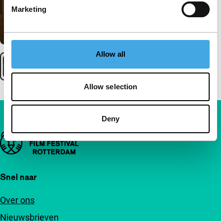
Marketing
Allow all
Allow selection
Deny
Belangrijke links
Snel naar
Over ons
Nieuwsbrieven