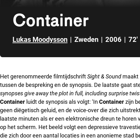
Container
Lukas Moodysson
|
Zweden
|
2006
|
72'
Direct naar zijbalk
Het gerenommeerde filmtijdschrift
Sight & Sound
maakt b
tussen de bespreking en de synopsis. De laatste gaat 
synopses give away the plot in full, including surprise twist
Container
luidt de synopsis als volgt: ‘In
Container
zijn b
geen diëgetisch geluid, en de voice-over die zich uitstre
laatste minuten als er een elektronische dreun te horen v
op het scherm. Het beeld volgt een depressieve travesti
die zich door een aantal locaties in een anonieme stad be