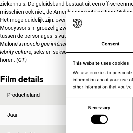
ziekenhuis. De geluidsband bestaat uit een off-screenm
misschien ook niet, de Amerikaanse actrice Jena Malone 
Het moge duidelijk zijn: over plot en verrassende wendi
Moodyssons in groezelig zwart-wit gedraaide film er ni
tussen de personages is vatbaar voor meerdere interpret
Malone’s
monolo gue intérieur
. Ironisch en bloedserieus 
Consent
lebrity culture
, seks en sekse en nog veel meer. Een film o
horen.
(GT)
This website uses cookies
We use cookies to personalis
Film details
information about your use of
other information that you’ve
Productieland
Zweden
Consent
Necessary
Selection
Jaar
2006