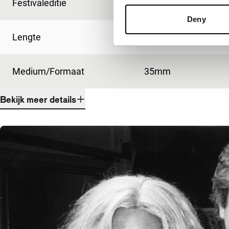
Festivaleditie
IFFR 2007
Deny
Lengte
72'
Medium/Formaat
35mm
Bekijk meer details