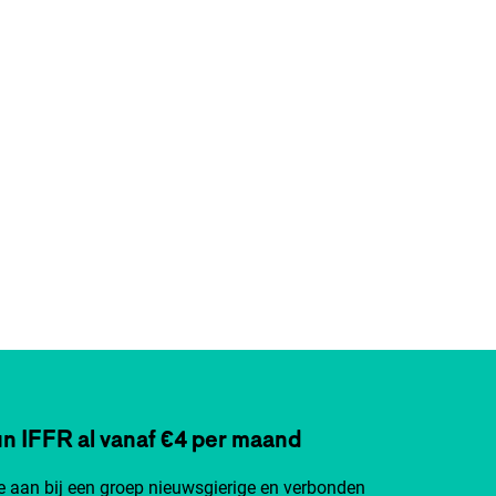
n IFFR al vanaf €4 per maand
je aan bij een groep nieuwsgierige en verbonden