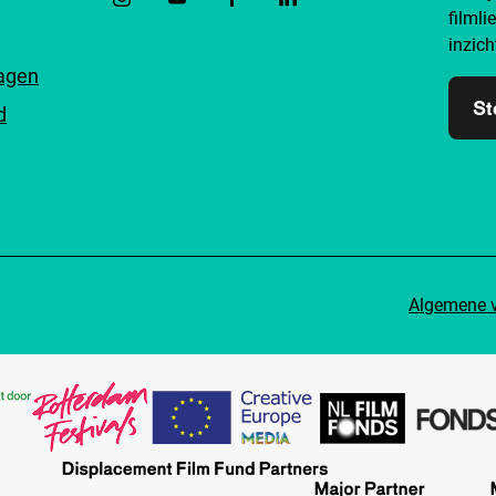
filmli
inzich
ragen
St
d
Algemene 