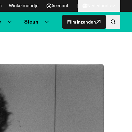
n
Winkelmandje
Account
|
Nederlands
e
Steun
Film inzenden