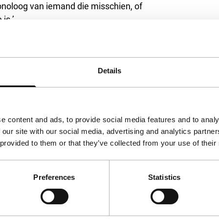
onoloog van iemand die misschien, of
is.’
ngen viel weinig te verklappen. Maar dat maakt
et minder hypnotiserend om. De verhouding
aties, maar wat nog meer fascineert is
Details
tegelijk mijmert ze over oorlog, Soedan, Irak,
ce
m uit te lopen, of eindeloos te herzien en -
e content and ads, to provide social media features and to analy
 our site with our social media, advertising and analytics partn
 provided to them or that they’ve collected from your use of their
Preferences
Statistics