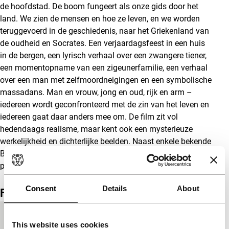
de hoofdstad. De boom fungeert als onze gids door het
land. We zien de mensen en hoe ze leven, en we worden
teruggevoerd in de geschiedenis, naar het Griekenland van
de oudheid en Socrates. Een verjaardagsfeest in een huis
in de bergen, een lyrisch verhaal over een zwangere tiener,
een momentopname van een zigeunerfamilie, een verhaal
over een man met zelfmoordneigingen en een symbolische
massadans. Man en vrouw, jong en oud, rijk en arm –
iedereen wordt geconfronteerd met de zin van het leven en
iedereen gaat daar anders mee om. De film zit vol
hedendaags realisme, maar kent ook een mysterieuze
werkelijkheid en dichterlijke beelden. Naast enkele bekende
Bulgaarse acteurs hebben de regisseurs gewerkt met niet-
professionele acteurs. (LC)
Consent
Details
About
Film details
Productielanden
Bulgarije
,
Duitsland
This website uses cookies