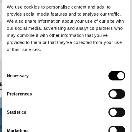
We use cookies to personalise content and ads, to
Jaar
2006
provide social media features and to analyse our traffic.
We also share information about your use of our site with
our social media, advertising and analytics partners who
Festivaleditie
IFFR 2007
may combine it with other information that you’ve
provided to them or that they’ve collected from your use
of their services.
Lengte
127'
Medium/Formaat
35mm
Consent
Necessary
Selection
Bekijk meer details
Preferences
Statistics
Marketing