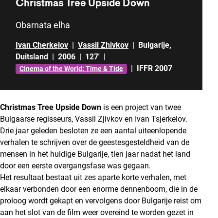
Christmas Tree Upside Down
Obarnata elha
Ivan Cherkelov
|
Vassil Zhivkov
|
Bulgarije
,
Duitsland
|
2006
|
127'
|
|
IFFR 2007
Cinema of the World: Time & Tide
Christmas Tree Upside Down
is een project van twee
Bulgaarse regisseurs, Vassil Zjivkov en Ivan Tsjerkelov.
Drie jaar geleden besloten ze een aantal uiteenlopende
verhalen te schrijven over de geestesgesteldheid van de
mensen in het huidige Bulgarije, tien jaar nadat het land
door een eerste overgangsfase was gegaan.
Het resultaat bestaat uit zes aparte korte verhalen, met
elkaar verbonden door een enorme dennenboom, die in de
proloog wordt gekapt en vervolgens door Bulgarije reist om
aan het slot van de film weer overeind te worden gezet in