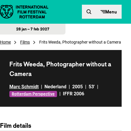
Direct naar inhoud
Menu
28 jan – 7 feb 2027
Home
Films
Frits Weeda, Photographer without a Camera
Frits Weeda, Photographer without a
Camera
Marc Schmidt
|
Nederland
|
2005
|
53'
|
|
IFFR 2006
Rotterdam Perspective
Film details