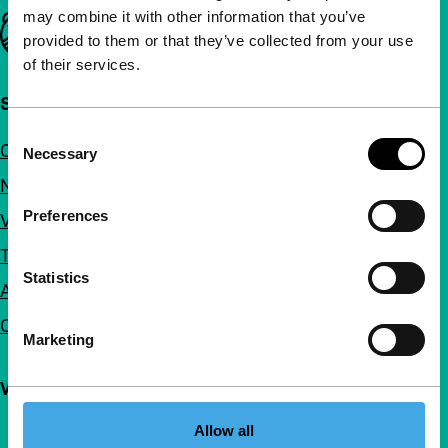
may combine it with other information that you’ve
Belangrijke links
provided to them or that they’ve collected from your use
of their services.
Snel naar
Consent
Over ons
Necessary
Selection
Nieuwsbrieven
Preferences
Veelgestelde vragen
Toegankelijkheid
Statistics
Adverteren
Contact
Marketing
Volg IFFR
Allow all