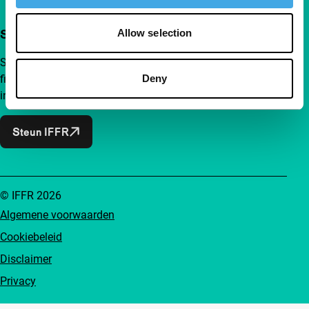
Steun IFFR al vanaf €4 per maand
Allow selection
Sluit je aan bij een groep nieuwsgierige en verbonden
Deny
filmliefhebbers. Maak onafhankelijke film, nieuwe
inzichten en inspiratie bereikbaar voor iedereen.
Steun IFFR
© IFFR 2026
Algemene voorwaarden
Cookiebeleid
Disclaimer
Privacy