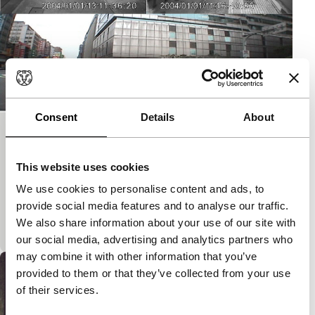
Consent
Details
About
tra TAIPEI verse
Short: Asian Hot Houses
This website uses cookies
Korte film waarin via de beelden van
We use cookies to personalise content and ads, to
bewakingscamera’s een verrassend beeld van Taipei
provide social media features and to analyse our traffic.
wordt gegeven. En het lijkt allemaal echt, maar de
We also share information about your use of our site with
filmmaker ko
our social media, advertising and analytics partners who
may combine it with other information that you’ve
provided to them or that they’ve collected from your use
of their services.