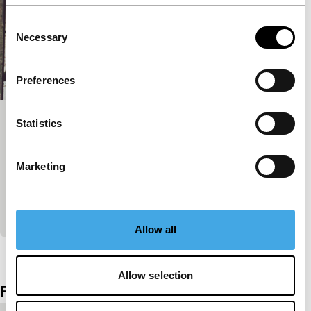
Consent
Necessary
Selection
Preferences
Statistics
4F (the Fourth Floor)
Short: Asian Hot Houses
Sfeervol portret van een trappenhuis. Voor iedereen
Marketing
zomaar een trappenhuis, maar niet voor de
filmmaker. Die heeft zo zijn herinneringen.
Genomineerd
Allow all
Bekijk het hele programma
Allow selection
Film details