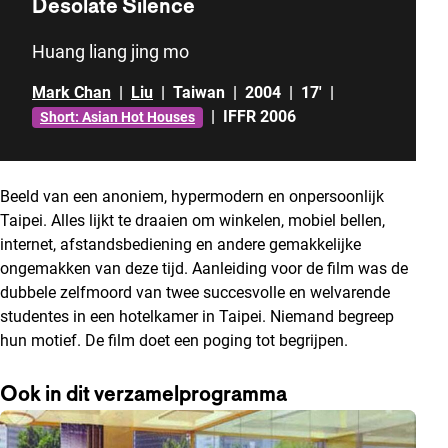
Desolate Silence
Huang liang jing mo
Mark Chan
|
Liu
|
Taiwan
|
2004
|
17'
|
|
IFFR 2006
Short: Asian Hot Houses
Beeld van een anoniem, hypermodern en onpersoonlijk
Taipei. Alles lijkt te draaien om winkelen, mobiel bellen,
internet, afstandsbediening en andere gemakkelijke
ongemakken van deze tijd. Aanleiding voor de film was de
dubbele zelfmoord van twee succesvolle en welvarende
studentes in een hotelkamer in Taipei. Niemand begreep
hun motief. De film doet een poging tot begrijpen.
Ook in dit verzamelprogramma