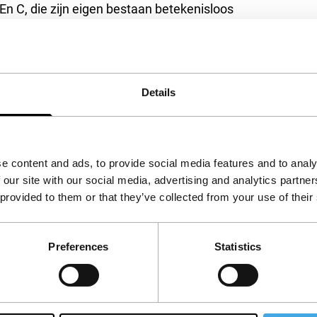
En C, die zijn eigen bestaan betekenisloos
e informatie over anderen. ‘Alle waarden
gline van Goda’s debuut. De overweldigende
naar de massaconsumptiemaatschappij: met een
nd als effectief informatiebombardement. En
Details
goede film tegenwoordig niet veel meer nodig
mputers. (GT)
e content and ads, to provide social media features and to analy
 our site with our social media, advertising and analytics partn
 provided to them or that they’ve collected from your use of their
Preferences
Statistics