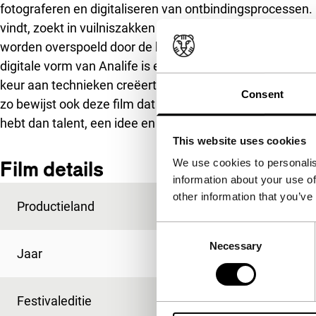
fotograferen en digitaliseren van ontbindingsprocessen. 
vindt, zoekt in vuilniszakken naar achteloos weggegooid
worden overspoeld door de beeldenvloed’, zo luidt de ta
digitale vorm van Analife is een kritische verwijzing 
keur aan technieken creëert Goda een even hypnotisere
Consent
zo bewijst ook deze film dat je voor het maken van een 
hebt dan talent, een idee en een beetje verstand van co
This website uses cookies
Film details
We use cookies to personalis
information about your use of
other information that you’ve
Productieland
Japan
Consent
Necessary
Selection
Jaar
2005
Festivaleditie
IFFR 2006