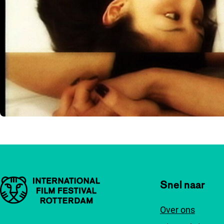
Belangrijke links
Snel naar
Over ons