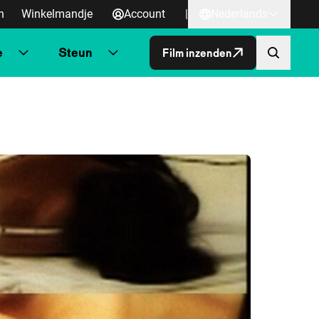
n
Winkelmandje
Account
|
Nederlands
e
Steun
Film inzenden