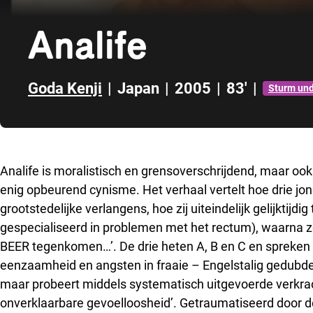
Analife
Goda Kenji
|
Japan
|
2005
|
83'
|
Sturm un
Direct naar zijbalk
Analife is moralistisch en grensoverschrijdend, maar oo
enig opbeurend cynisme. Het verhaal vertelt hoe drie j
grootstedelijke verlangens, hoe zij uiteindelijk gelijktijd
gespecialiseerd in problemen met het rectum), waarna ze 
BEER tegenkomen…’. De drie heten A, B en C en spreken 
eenzaamheid en angsten in fraaie – Engelstalig gedubde
maar probeert middels systematisch uitgevoerde verkra
onverklaarbare gevoelloosheid’. Getraumatiseerd door de