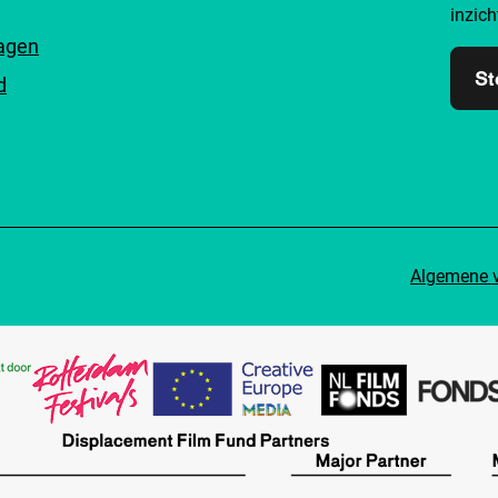
inzich
ragen
St
d
Algemene 