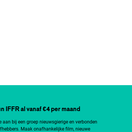
n IFFR al vanaf €4 per maand
je aan bij een groep nieuwsgierige en verbonden
efhebbers. Maak onafhankelijke film, nieuwe