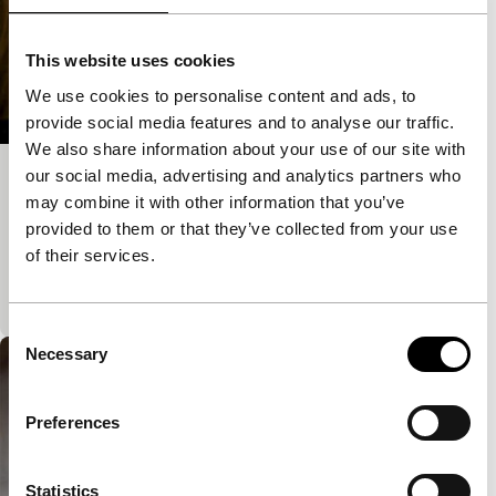
This website uses cookies
We use cookies to personalise content and ads, to
provide social media features and to analyse our traffic.
We also share information about your use of our site with
our social media, advertising and analytics partners who
Béa
may combine it with other information that you’ve
Short: As Long As It Takes
provided to them or that they’ve collected from your use
De jonge, knappe, landerige Benoît wil graag eens
of their services.
wat goeds voor de mensheid doen. Hij meldt zich bij
de organisatie Senioren zonder Kerst.
Consent
Necessary
Selection
Preferences
Statistics