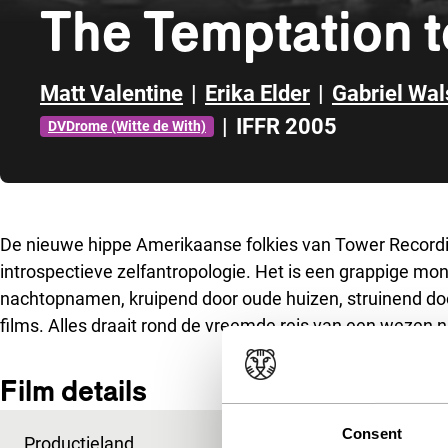
The Temptation 
Matt Valentine
|
Erika Elder
|
Gabriel Wal
|
IFFR 2005
DVDrome (Witte de With)
Direct naar zijbalk
De nieuwe hippe Amerikaanse folkies van Tower Record
introspectieve zelfantropologie. Het is een grappige mo
nachtopnamen, kruipend door oude huizen, struinend doo
films. Alles draait rond de vreemde reis van een wezen n
Film details
Consent
Productieland
Verenigde Staten