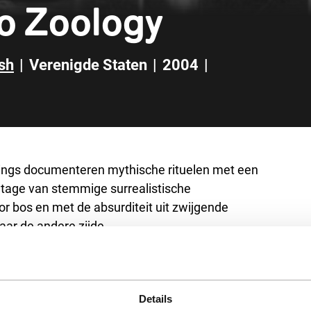
to Zoology
sh
|
Verenigde Staten
|
2004
|
ings documenteren mythische rituelen met een
ntage van stemmige surrealistische
r bos en met de absurditeit uit zwijgende
aar de andere zijde.
Details