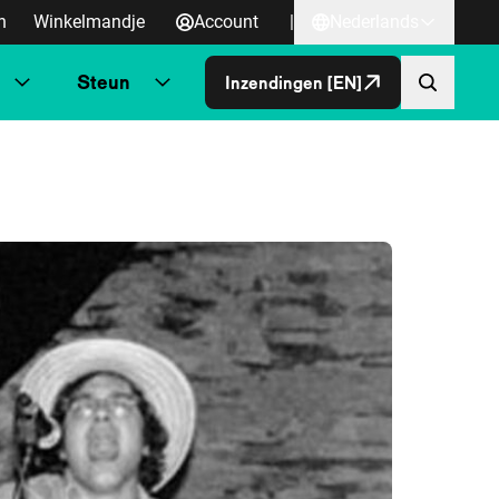
n
Winkelmandje
Account
|
Nederlands
Steun
Inzendingen [EN]