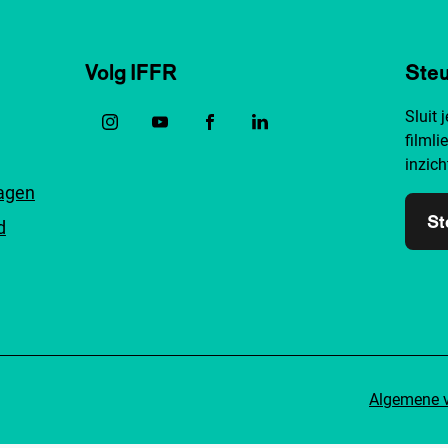
Volg IFFR
Steu
Sluit 
filmli
inzich
ragen
St
d
Algemene 