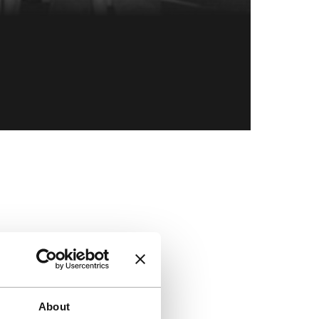
Direct naa
About