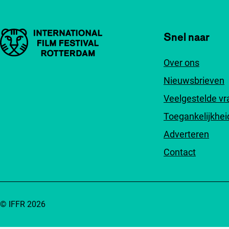
Belangrijke links
Snel naar
Over ons
Nieuwsbrieven
Veelgestelde v
Toegankelijkhei
Adverteren
Contact
© IFFR 2026