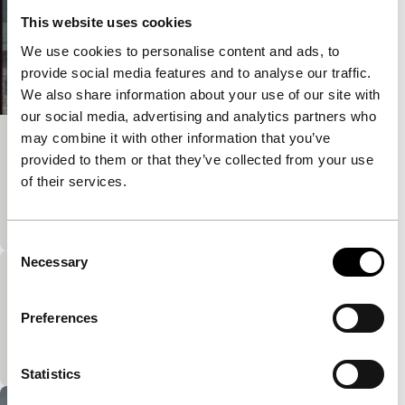
This website uses cookies
We use cookies to personalise content and ads, to
provide social media features and to analyse our traffic.
We also share information about your use of our site with
our social media, advertising and analytics partners who
may combine it with other information that you’ve
Das Lied ist aus
provided to them or that they’ve collected from your use
Short!
of their services.
Macabere schets van een stad die verwoest is door
irrationele krachten en een onzichtbare moordenaar.
Consent
Necessary
Selection
In/Dividu
Short!
Preferences
De deconstructie, ontbinding en ontwrichting van
het bezielde en het zielloze.
Statistics