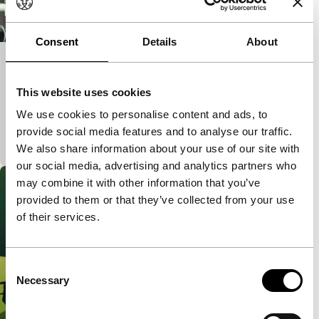
Consent
Details
About
La guerra de los gimnasios
Short!
This website uses cookies
Een jongen wordt lid van een merkwaardige
We use cookies to personalise content and ads, to
sportschool en komt voor vreemde verrassingen te
provide social media features and to analyse our traffic.
staan.
We also share information about your use of our site with
our social media, advertising and analytics partners who
may combine it with other information that you’ve
provided to them or that they’ve collected from your use
of their services.
Consent
Necessary
Selection