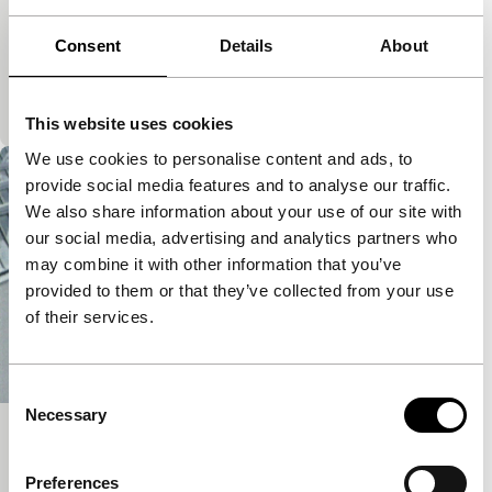
short films
Een eenvoudige documentaire over een trip die
Consent
Details
About
Narkevicius op een ochtend maakte van zijn
voormalige flat naar het geografisch centrum van
Europa. Op de geluidsband…
This website uses cookies
We use cookies to personalise content and ads, to
provide social media features and to analyse our traffic.
We also share information about your use of our site with
our social media, advertising and analytics partners who
may combine it with other information that you’ve
provided to them or that they’ve collected from your use
of their services.
Consent
Necessary
Selection
Scena
short films
Preferences