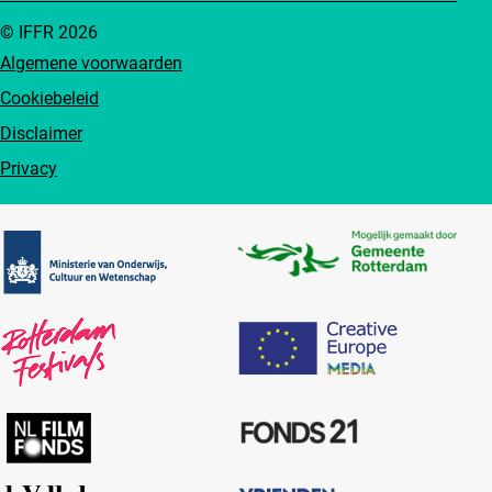
© IFFR 2026
Algemene voorwaarden
Cookiebeleid
Disclaimer
Privacy
Partners