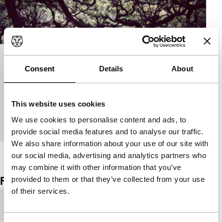
The Hedge Theater
Consent
Details
About
short films
The Hedge Theater is gemaakt in Rome, in de jaren
tachtig. De film is geïnspireerd door de barokke
This website uses cookies
architectuur en beeldhouwkunst van Borromini en
We use cookies to personalise content and ads, to
door…
provide social media features and to analyse our traffic.
We also share information about your use of our site with
Bekijk het hele programma
our social media, advertising and analytics partners who
may combine it with other information that you’ve
Film details
provided to them or that they’ve collected from your use
of their services.
Productieland
Zwitserland