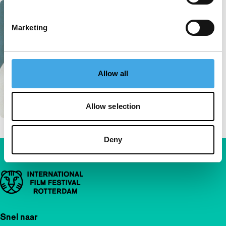
Marketing
Allow all
Allow selection
Deny
Belangrijke links
Snel naar