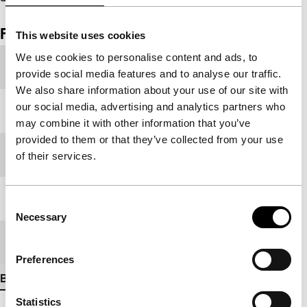
Film details
This website uses cookies
We use cookies to personalise content and ads, to
Productieland
Frankrijk
provide social media features and to analyse our traffic.
We also share information about your use of our site with
our social media, advertising and analytics partners who
Jaar
2004
may combine it with other information that you’ve
provided to them or that they’ve collected from your use
Festivaleditie
IFFR 2004
of their services.
Lengte
77'
Consent
Necessary
Selection
Medium/Formaat
35mm
Preferences
Bekijk meer details
Statistics