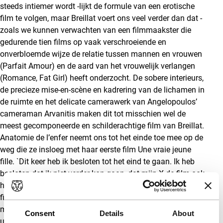
steeds intiemer wordt -lijkt de formule van een erotische
film te volgen, maar Breillat voert ons veel verder dan dat -
zoals we kunnen verwachten van een filmmaakster die
gedurende tien films op vaak verschroeiende en
onverbloemde wijze de relatie tussen mannen en vrouwen
(Parfait Amour) en de aard van het vrouwelijk verlangen
(Romance, Fat Girl) heeft onderzocht. De sobere interieurs,
de precieze mise-en-scène en kadrering van de lichamen in
de ruimte en het delicate camerawerk van Angelopoulos’
cameraman Arvanitis maken dit tot misschien wel de
meest gecomponeerde en schilderachtige film van Breillat.
Anatomie de l’enfer neemt ons tot het einde toe mee op de
weg die ze insloeg met haar eerste film Une vraie jeune
fille. `Dit keer heb ik besloten tot het eind te gaan. Ik heb
besloten dat ik niet verder kon gaan, dat mijn X-de film ook
het slot van een decaloog moest zijn. The X of the X-rated
film.’ Breillat heeft een unieke film gemaakt waarmee ze
maar weer eens bewijst een van de meest gedurfde en
Consent
Details
About
uitdagende van de hedendaagse regisseurs te zijn.