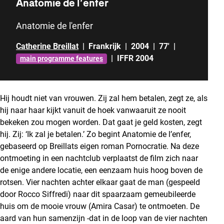
Anatomie de l’enfer
Anatomie de l'enfer
Catherine Breillat
|
Frankrijk
|
2004
|
77'
|
|
IFFR 2004
main programme features
Hij houdt niet van vrouwen. Zij zal hem betalen, zegt ze, als
hij naar haar kijkt vanuit de hoek vanwaaruit ze nooit
bekeken zou mogen worden. Dat gaat je geld kosten, zegt
hij. Zij: ‘Ik zal je betalen.’ Zo begint Anatomie de l’enfer,
gebaseerd op Breillats eigen roman Pornocratie. Na deze
ontmoeting in een nachtclub verplaatst de film zich naar
de enige andere locatie, een eenzaam huis hoog boven de
rotsen. Vier nachten achter elkaar gaat de man (gespeeld
door Rocco Siffredi) naar dit spaarzaam gemeubileerde
huis om de mooie vrouw (Amira Casar) te ontmoeten. De
aard van hun samenzijn -dat in de loop van de vier nachten