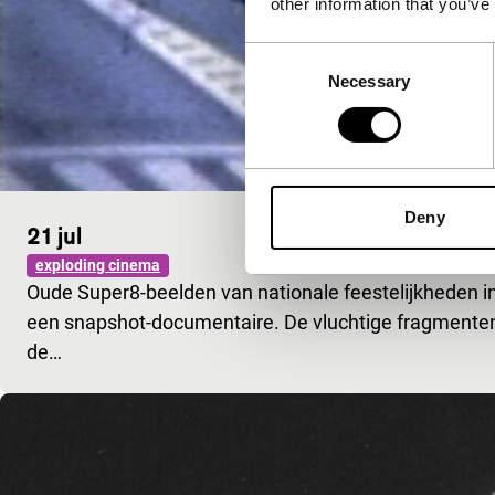
other information that you’ve
Consent
Necessary
Selection
Deny
21 jul
exploding cinema
Oude Super8-beelden van nationale feestelijkheden 
een snapshot-documentaire. De vluchtige fragmenten
de…