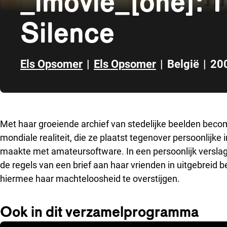
_imovie_[one]: 
Silence
Els Opsomer
|
Els Opsomer
|
België
|
20
Direct naar zijbalk
Met haar groeiende archief van stedelijke beelden beco
mondiale realiteit, die ze plaatst tegenover persoonlijke i
maakte met amateursoftware. In een persoonlijk verslag 
de regels van een brief aan haar vrienden in uitgebreid
hiermee haar machteloosheid te overstijgen.
Ook in dit verzamelprogramma