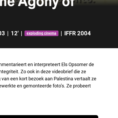
The Agony of
03
|
12'
|
|
IFFR 2004
exploding cinema
mmentarieert en interpreteert Els Opsomer de
ntegriteit. Zo ook in deze videobrief die ze
van een kort bezoek aan Palestina vertaalt ze
 bewerkte en gemonteerde foto’s. Ze probeert