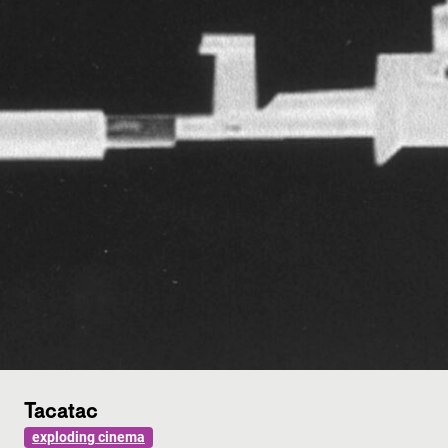
Tacatac
exploding cinema