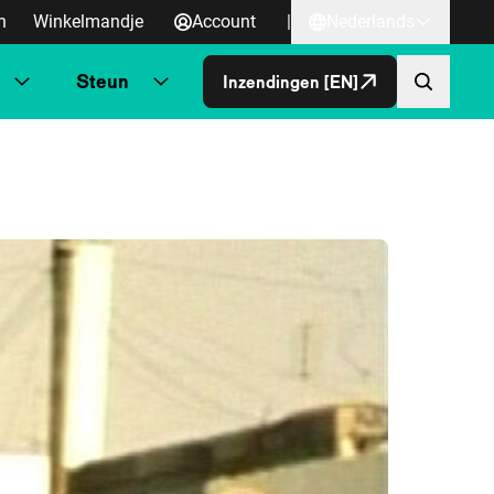
n
Winkelmandje
Account
|
Nederlands
Steun
Inzendingen [EN]