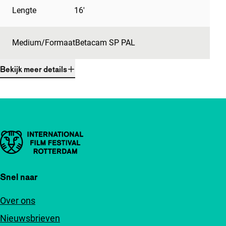
Lengte
16'
Medium/Formaat
Betacam SP PAL
Bekijk meer details
Belangrijke links
Snel naar
Over ons
Nieuwsbrieven