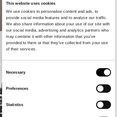
This website uses cookies
We use cookies to personalise content and ads, to
provide social media features and to analyse our traffic.
We also share information about your use of our site with
our social media, advertising and analytics partners who
may combine it with other information that you’ve
X, Y, Z (Three Ways of Life)
provided to them or that they’ve collected from your use
main programme short
of their services.
Toon mij uw toilet en ik zeg u wie u bent.
Consent
Necessary
Selection
Preferences
Statistics