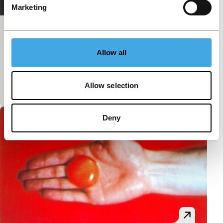
Marketing
Gone Tomorrow: The Hidden Life of
Garbage
Allow all
main programme short
Ironisch documentair onderzoek naar de wortels van
Allow selection
Amerika’s wegwerpverslaving.
Deny