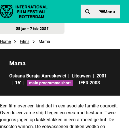
Direct naar inhoud
Menu
28 jan – 7 feb 2027
Home
Films
Mama
Mama
Oskana Buraja-Auruskevici
|
Litouwen
|
2001
|
16'
|
|
IFFR 2003
main programme short
Een film over een kind dat in een asociale familie opgroeit.
Over de eenzame strijd tegen een verarmd bestaan. Twee
jongens jagen op kakkerlakken in een armoedige hut. De
insecten winnen. De volwassenen drinken wodka en