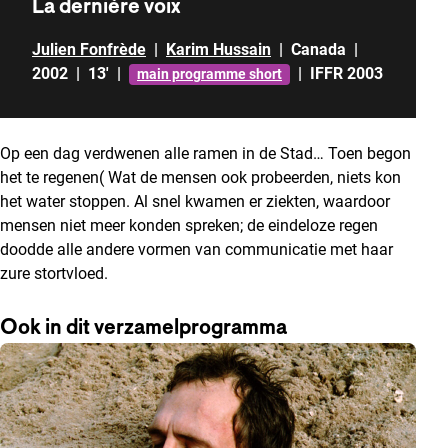
La dernière voix
Julien Fonfrède
|
Karim Hussain
|
Canada
|
2002
|
13'
|
|
IFFR 2003
main programme short
Op een dag verdwenen alle ramen in de Stad… Toen begon
het te regenen( Wat de mensen ook probeerden, niets kon
het water stoppen. Al snel kwamen er ziekten, waardoor
mensen niet meer konden spreken; de eindeloze regen
doodde alle andere vormen van communicatie met haar
zure stortvloed.
Ook in dit verzamelprogramma