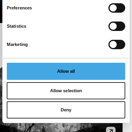
Preferences
Statistics
Beacon
main programme short
Marketing
Een tijdloos imaginair portret van de kust, met
golven van weemoed en nostalgie.
Allow all
Allow selection
Deny