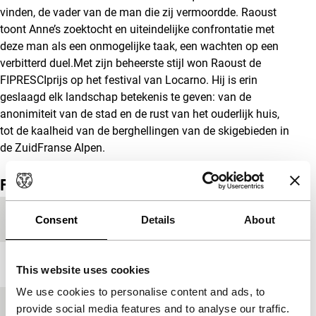
vinden, de vader van de man die zij vermoordde. Raoust
toont Anne’s zoektocht en uiteindelijke confrontatie met
deze man als een onmogelijke taak, een wachten op een
verbitterd duel.Met zijn beheerste stijl won Raoust de
FIPRESCIprijs op het festival van Locarno. Hij is erin
geslaagd elk landschap betekenis te geven: van de
anonimiteit van de stad en de rust van het ouderlijk huis,
tot de kaalheid van de berghellingen van de skigebieden in
de ZuidFranse Alpen.
Film details
Productieland
Frankrijk
Consent
Details
About
Jaar
2002
This website uses cookies
We use cookies to personalise content and ads, to
provide social media features and to analyse our traffic.
Festivaleditie
IFFR 2003