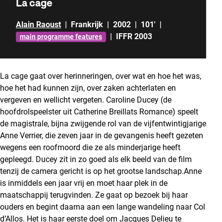
La cage
Alain Raoust
|
Frankrijk
|
2002
|
101'
|
|
IFFR 2003
main programme features
La cage gaat over herinneringen, over wat en hoe het was,
hoe het had kunnen zijn, over zaken achterlaten en
vergeven en wellicht vergeten. Caroline Ducey (de
hoofdrolspeelster uit Catherine Breillats Romance) speelt
de magistrale, bijna zwijgende rol van de vijfentwintigjarige
Anne Verrier, die zeven jaar in de gevangenis heeft gezeten
wegens een roofmoord die ze als minderjarige heeft
gepleegd. Ducey zit in zo goed als elk beeld van de film
tenzij de camera gericht is op het grootse landschap.Anne
is inmiddels een jaar vrij en moet haar plek in de
maatschappij terugvinden. Ze gaat op bezoek bij haar
ouders en begint daarna aan een lange wandeling naar Col
d’Allos. Het is haar eerste doel om Jacques Delieu te