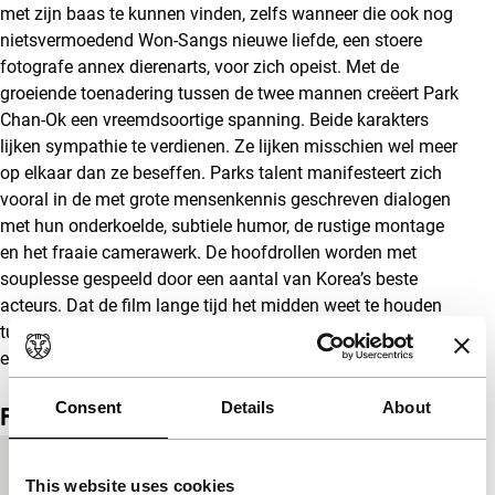
met zijn baas te kunnen vinden, zelfs wanneer die ook nog
nietsvermoedend Won-Sangs nieuwe liefde, een stoere
fotografe annex dierenarts, voor zich opeist. Met de
groeiende toenadering tussen de twee mannen creëert Park
Chan-Ok een vreemdsoortige spanning. Beide karakters
lijken sympathie te verdienen. Ze lijken misschien wel meer
op elkaar dan ze beseffen. Parks talent manifesteert zich
vooral in de met grote mensenkennis geschreven dialogen
met hun onderkoelde, subtiele humor, de rustige montage
en het fraaie camerawerk. De hoofdrollen worden met
souplesse gespeeld door een aantal van Korea’s beste
acteurs. Dat de film lange tijd het midden weet te houden
tussen een wraakthriller en een subtiele karakterstudie, is
een absoluut pluspunt.
Consent
Details
About
Film details
Productieland
Zuid-Korea
This website uses cookies