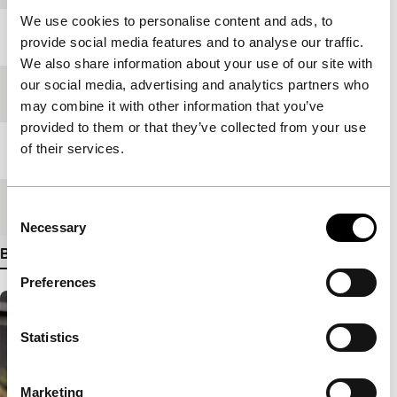
We use cookies to personalise content and ads, to
Jaar
2002
provide social media features and to analyse our traffic.
We also share information about your use of our site with
our social media, advertising and analytics partners who
Festivaleditie
IFFR 2003
may combine it with other information that you’ve
provided to them or that they’ve collected from your use
of their services.
Lengte
124'
Medium/Formaat
35mm
Consent
Necessary
Selection
Bekijk meer details
Preferences
Statistics
Marketing