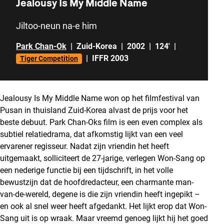
Jealousy Is My Middle Name
Jiltoo-neun na-e him
Park Chan-Ok
|
Zuid-Korea
|
2002
|
124'
|
|
IFFR 2003
Tiger Competition
Jealousy Is My Middle Name won op het filmfestival van
Pusan in thuisland Zuid-Korea alvast de prijs voor het
beste debuut. Park Chan-Oks film is een even complex als
subtiel relatiedrama, dat afkomstig lijkt van een veel
ervarener regisseur. Nadat zijn vriendin het heeft
uitgemaakt, solliciteert de 27-jarige, verlegen Won-Sang op
een nederige functie bij een tijdschrift, in het volle
bewustzijn dat de hoofdredacteur, een charmante man-
van-de-wereld, degene is die zijn vriendin heeft ingepikt –
en ook al snel weer heeft afgedankt. Het lijkt erop dat Won-
Sang uit is op wraak. Maar vreemd genoeg lijkt hij het goed