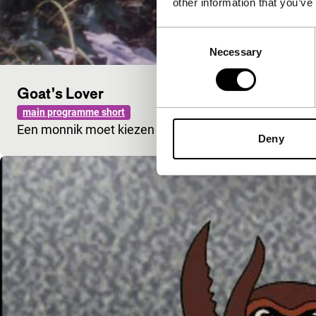
other information that you’ve
Consent
Necessary
Selection
Goat’s Lover
main programme short
Een monnik moet kiezen tussen zijn liefde voor Boeddh
Deny