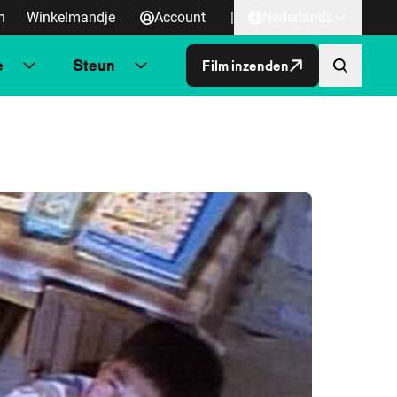
n
Winkelmandje
Account
|
Nederlands
e
Steun
Film inzenden