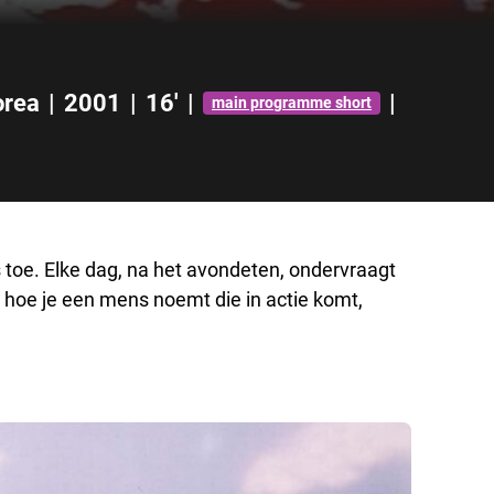
orea
|
2001
|
16'
|
|
main programme short
 toe. Elke dag, na het avondeten, ondervraagt
 hoe je een mens noemt die in actie komt,