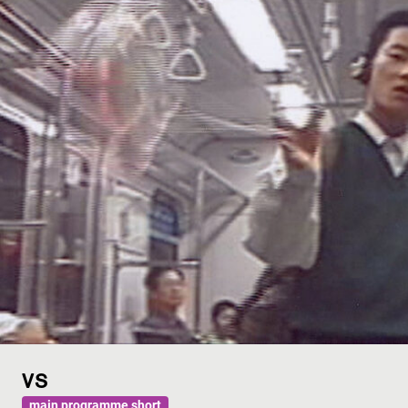
VS
main programme short