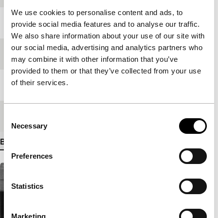
We use cookies to personalise content and ads, to
Jaar
2001
provide social media features and to analyse our traffic.
We also share information about your use of our site with
our social media, advertising and analytics partners who
Festivaleditie
IFFR 2002
may combine it with other information that you’ve
provided to them or that they’ve collected from your use
of their services.
Lengte
75'
Medium/Formaat
35mm
Consent
Necessary
Selection
Bekijk meer details
Preferences
Statistics
Marketing