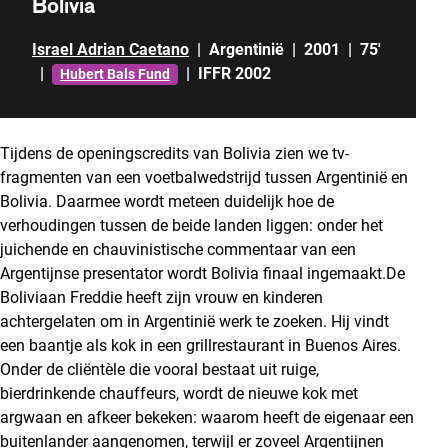
Bolivia
Israel Adrian Caetano
|
Argentinië
|
2001
|
75'
|
|
IFFR 2002
Hubert Bals Fund
Tijdens de openingscredits van Bolivia zien we tv-
fragmenten van een voetbalwedstrijd tussen Argentinië en
Bolivia. Daarmee wordt meteen duidelijk hoe de
verhoudingen tussen de beide landen liggen: onder het
juichende en chauvinistische commentaar van een
Argentijnse presentator wordt Bolivia finaal ingemaakt.De
Boliviaan Freddie heeft zijn vrouw en kinderen
achtergelaten om in Argentinië werk te zoeken. Hij vindt
een baantje als kok in een grillrestaurant in Buenos Aires.
Onder de cliëntèle die vooral bestaat uit ruige,
bierdrinkende chauffeurs, wordt de nieuwe kok met
argwaan en afkeer bekeken: waarom heeft de eigenaar een
buitenlander aangenomen, terwijl er zoveel Argentijnen