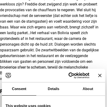
werkloos zijn? Freddie doet zwijgend zijn werk en probeert
de provocaties van de chauffeurs te negeren. Wel sluit hij
vriendschap met de serveerster (dat echter ook het liefje is
van een van de stamgasten) en voelt waardering voor zijn
baas. Maar wie zich ergens aan verbindt, brengt zichzelf in
een lastig parket…Het verhaal van Bolivia speelt zich
grotendeels af in het restaurant, waar de camera de
personages dicht op de huid zit. Dialogen worden slechts
spaarzaam gebruikt. De zwartwitbeelden van de dagelijkse
gebeurtenissen in het restaurant en de veelzeggende
blikken van gasten en personeel zijn voldoende om een
broeierige sfeer te schetsen, terwijl de melancholieke
Boliviaanse muziek prachtig aansluit bij dit verhaal over
vreemdelingenhaat en heimwee.
Consent
Details
About
Film details
Productieland
Argentinië
This website uses cookies