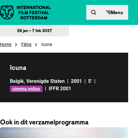
Direct naar inhoud
Menu
28 jan – 7 feb 2027
Home
Films
Icuna
Icuna
België
,
Verenigde Staten
|
2001
|
5'
|
|
IFFR 2001
cinema online
Ook in dit verzamelprogramma