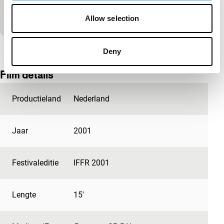
Vanuit het altijd dwingende ‘moest zo zijn’
terugkijken naar een fataal auto-ongeluk.
Allow selection
Bekijk het hele programma
Deny
Film details
Productieland
Nederland
Jaar
2001
Festivaleditie
IFFR 2001
Lengte
15'