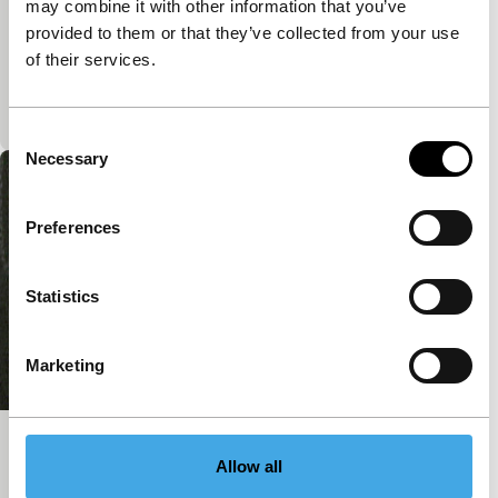
Black Eleison
may combine it with other information that you’ve
main programme short
provided to them or that they’ve collected from your use
Een langgerekt gezicht verdwijnt langzaam maar
of their services.
zeker aan de zijkant van zijn spiegelbeeld, in een
door sterren geperforeerde zwarte ruimte.
Consent
Necessary
Selection
Preferences
Statistics
Marketing
Es muss sein
Allow all
main programme short