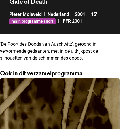
Gate of Death
Pieter Moleveld
|
Nederland
|
2001
|
15'
|
|
IFFR 2001
main programme short
‘De Poort des Doods van Auschwitz’, getoond in
vervormende gedaanten, met in de uitkijkpost de
silhouetten van de schimmen des doods.
Ook in dit verzamelprogramma