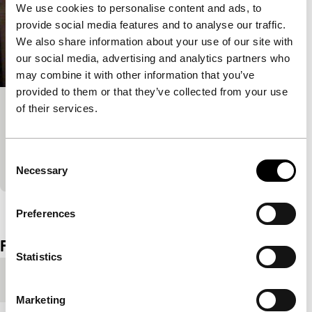
We use cookies to personalise content and ads, to
provide social media features and to analyse our traffic.
We also share information about your use of our site with
our social media, advertising and analytics partners who
may combine it with other information that you’ve
provided to them or that they’ve collected from your use
of their services.
Going Back Home
main programme short
Onrust van onbeschermde jeugd: de woning als
Consent
eigen identiteit.
Necessary
Selection
Bekijk het hele programma
Preferences
Film details
Statistics
Productielanden
Frankrijk
,
Verenigde Staten
Marketing