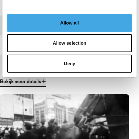
Jaar
2000
Allow all
Festivaleditie
IFFR 2001
Allow selection
Lengte
25'
Deny
Medium/Formaat
16mm
Bekijk meer details