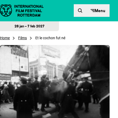
Direct naar inhoud
Menu
28 jan – 7 feb 2027
Home
Films
Et le cochon fut né