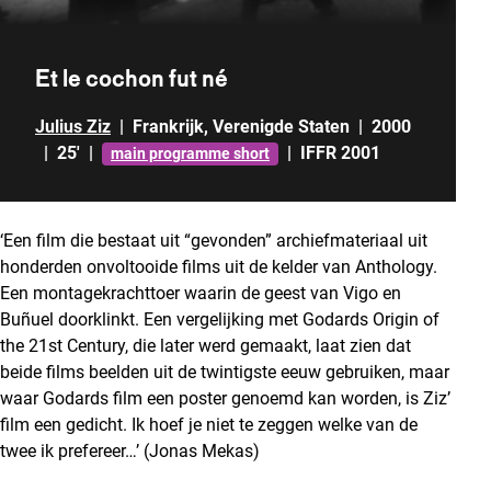
Et le cochon fut né
Julius Ziz
|
Frankrijk
,
Verenigde Staten
|
2000
|
25'
|
|
IFFR 2001
main programme short
‘Een film die bestaat uit “gevonden” archiefmateriaal uit
honderden onvoltooide films uit de kelder van Anthology.
Een montagekrachttoer waarin de geest van Vigo en
Buñuel doorklinkt. Een vergelijking met Godards
Origin of
the 21st Century
, die later werd gemaakt, laat zien dat
beide films beelden uit de twintigste eeuw gebruiken, maar
waar Godards film een poster genoemd kan worden, is Ziz’
film een gedicht. Ik hoef je niet te zeggen welke van de
twee ik prefereer…’
(Jonas Mekas)