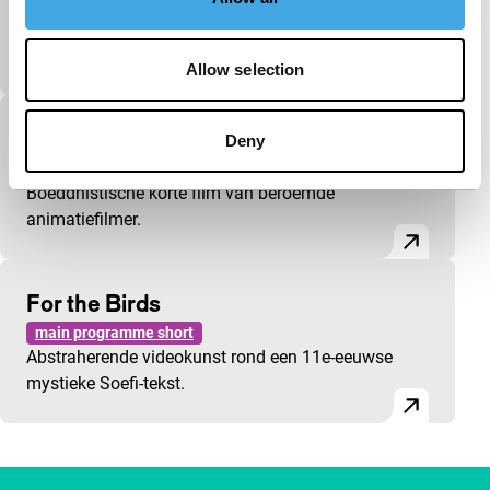
Dans le brouillard
main programme short
Mooi poëtische zwartwit-meditatie over ‘in de mist’.
Allow selection
Wind
Deny
main programme short
Boeddhistische korte film van beroemde
animatiefilmer.
For the Birds
main programme short
Abstraherende videokunst rond een 11e-eeuwse
mystieke Soefi-tekst.