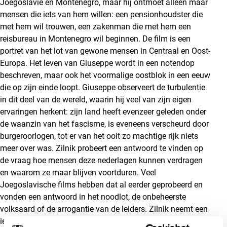
Joegoslavië en Montenegro, maar hij ontmoet alleen maar
mensen die iets van hem willen: een pensionhoudster die
met hem wil trouwen, een zakenman die met hem een
reisbureau in Montenegro wil beginnen. De film is een
portret van het lot van gewone mensen in Centraal en Oost-
Europa. Het leven van Giuseppe wordt in een notendop
beschreven, maar ook het voormalige oostblok in een eeuw
die op zijn einde loopt. Giuseppe observeert de turbulentie
in dit deel van de wereld, waarin hij veel van zijn eigen
ervaringen herkent: zijn land heeft evenzeer geleden onder
de waanzin van het fascisme, is eveneens verscheurd door
burgeroorlogen, tot er van het ooit zo machtige rijk niets
meer over was. Zilnik probeert een antwoord te vinden op
de vraag hoe mensen deze nederlagen kunnen verdragen
en waarom ze maar blijven voortduren. Veel
Joegoslavische films hebben dat al eerder geprobeerd en
vonden een antwoord in het noodlot, de onbeheerste
volksaard of de arrogantie van de leiders. Zilnik neemt een
iets andere stelling in: volgens hem zijn de mislukkingen