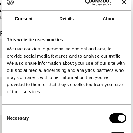
een logisch gevolg van de decennialange bereidheid om de
eigen leiders te steunen, zonder ooit eens over de grenzen
te kijken en te zien hoe anderen leven.
Consent
Details
About
Film details
This website uses cookies
Productielanden
Hongarije
,
Macedonië
,
Slovenië
We use cookies to personalise content and ads, to
provide social media features and to analyse our traffic.
We also share information about your use of our site with
Jaar
1998
our social media, advertising and analytics partners who
may combine it with other information that you’ve
provided to them or that they’ve collected from your use
Festivaleditie
IFFR 2000
of their services.
Lengte
91'
Consent
Necessary
Selection
Medium/Formaat
35mm